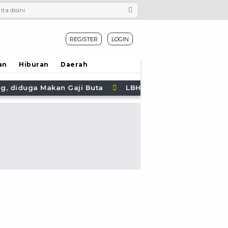
REGISTER
LOGIN
an
Hiburan
Daerah
iduga Makan Gaji Buta
LBH SIKAP: PAJAK DIBEBANK