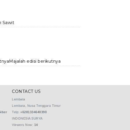
 Sawit
utnyaMajalah edisi berikutnya
CONTACT US
Lembata
Lembata, Nusa Tenggara Timur
iber
Telp:
+6281334640390
INDONESIA SURYA
Viewers Now:
14