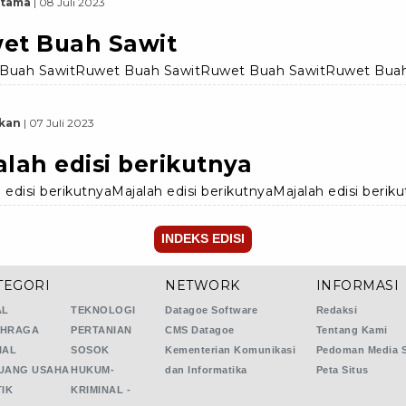
Utama
|
08 Juli 2023
et Buah Sawit
Buah SawitRuwet Buah SawitRuwet Buah SawitRuwet Buah
kan
|
07 Juli 2023
alah edisi berikutnya
 edisi berikutnyaMajalah edisi berikutnyaMajalah edisi berik
INDEKS EDISI
TEGORI
NETWORK
INFORMASI
AL
TEKNOLOGI
Datagoe Software
Redaksi
HRAGA
PERTANIAN
CMS Datagoe
Tentang Kami
IAL
SOSOK
Kementerian Komunikasi
Pedoman Media S
UANG USAHA
HUKUM-
dan Informatika
Peta Situs
TIK
KRIMINAL -