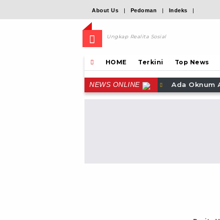
About Us
|
Pedoman
|
Indeks
|
Ungkap Realita Sosial
HOME
Terkini
Top News
Ada Oknum Anggo
NEWS ONLINE