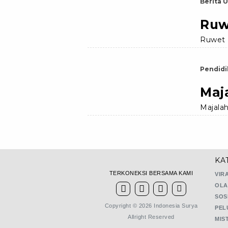
Berita 
Ruw
Ruwet 
Pendidi
Maj
Majalah
KA
TERKONEKSI BERSAMA KAMI
VIR
OLA
SOS
Copyright © 2026 Indonesia Surya
PEL
Allright Reserved
MIS