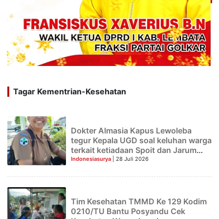
Tagar Kementrian-Kesehatan
Dokter Almasia Kapus Lewoleba
tegur Kepala UGD soal keluhan warga
terkait ketiadaan Spoit dan Jarum
suntik
Indonesiasurya
| 28 Juli 2026
Tim Kesehatan TMMD Ke 129 Kodim
0210/TU Bantu Posyandu Cek