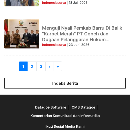
Indonesiasurya
| 18 Juli 2026
Menguji Nyali Pemkab Barru Di Balik
"Karpet Merah" PT Conch dan
Dugaan Pelanggaran Hukum
Ekologis
Indonesiasurya
| 23 Juni 2026
1
2
3
›
»
Indeks Berita
Datagoe Software
CMS Datagoe
Kementerian Komunikasi dan Informatika
Ikuti Sosial Media Kami