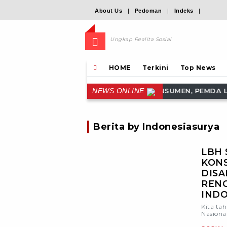
About Us
|
Pedoman
|
Indeks
|
Ungkap Realita Sosial
HOME
Terkini
Top News
NKAN KEPADA KONSUMEN, PEMDA LEMBATA DISARANKAN KA
NEWS ONLINE
Berita by Indonesiasurya
LBH 
KON
DISA
REN
INDO
Kita ta
Nasiona