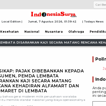
Local Edition |
Jumat, 7 Agustus 2026,
01:39:44
| Todays News
Kesehatan
Nasional
Nusantara
Olahraga
Pendidik
JI SECARA MATANG RENCANA KEHADIRAN ALFAMART DAN I
Poli
J
SIKAP: PAJAK DIBEBANKAN KEPADA
SUMEN, PEMDA LEMBATA
Indo
RANKAN KAJI SECARA MATANG
CANA KEHADIRAN ALFAMART DAN
Anda p
MARET DI LEMBATA
penting
ini sec
hu bahwa gerai moderen milik perusahaan waralaba
l itu memiliki standar nasional yang biaya operasionalnya