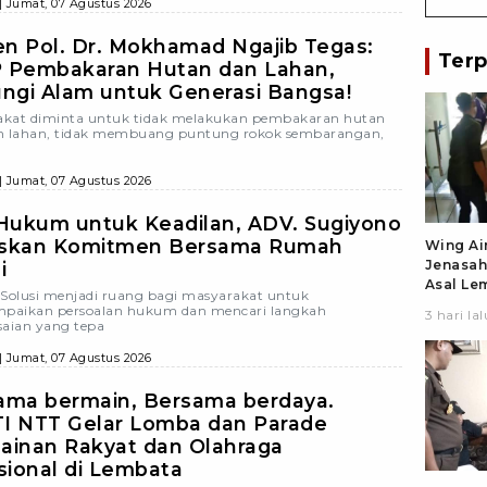
| Jumat, 07 Agustus 2026
en Pol. Dr. Mokhamad Ngajib Tegas:
Terp
 Pembakaran Hutan dan Lahan,
ungi Alam untuk Generasi Bangsa!
kat diminta untuk tidak melakukan pembakaran hutan
 lahan, tidak membuang puntung rokok sembarangan,
| Jumat, 07 Agustus 2026
 Hukum untuk Keadilan, ADV. Sugiyono
skan Komitmen Bersama Rumah
Wing Air
Jenasah
i
Asal Le
olusi menjadi ruang bagi masyarakat untuk
Jakarta
paikan persoalan hukum dan mencari langkah
3 hari lal
Larantuk
saian yang tepa
di Banda
| Jumat, 07 Agustus 2026
Kupang
ama bermain, Bersama berdaya.
I NTT Gelar Lomba dan Parade
ainan Rakyat dan Olahraga
sional di Lembata