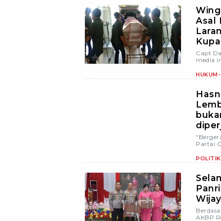
Wing
Asal
Laran
Kupa
Capt Da
media i
HUKUM-
Hasn
Lemb
buka
diper
"Berger
Partai 
POLITIK
Selam
Panr
Wija
Berdasa
AKBP Re