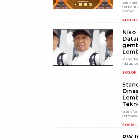
bermain
terbent
pemic
PENDID
Niko
Data
gemb
Lemb
Pater N
hidup s
SOSOK
Stand
Dina
Lemb
Tekno
transfo
termasu
SOSIAL
PW I