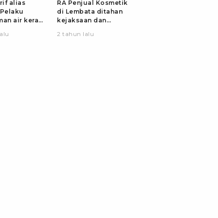
rif alias
RA Penjual Kosmetik
 Pelaku
di Lembata ditahan
man air keras
kejaksaan dan
 SMP di
terancam 12 tahun
alu
2 tahun lalu
 di tangkap
penjara