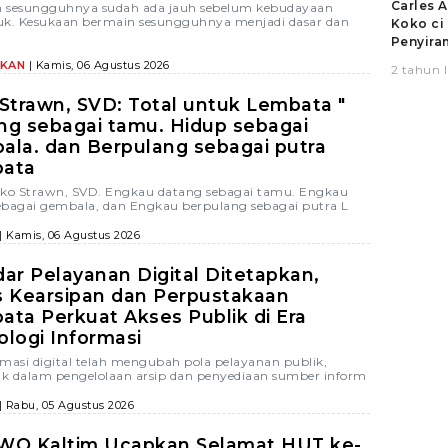
Carles A
 sesungguhnya sudah ada jauh sebelum kebudayaan
uk. Kesukaan bermain sesungguhnya menjadi dasar dan
Koko ci
Penyira
ke siswi
IKAN
| Kamis, 06 Agustus 2026
2 tahun l
Lembata
Polisi
 Strawn, SVD: Total untuk Lembata "
ng sebagai tamu. Hidup sebagai
ala. dan Berpulang sebagai putra
ata
iko Strawn, SVD. Engkau datang sebagai tamu. Engkau
ebagai gembala, dan Engkau berpulang sebagai putra L
| Kamis, 06 Agustus 2026
ar Pelayanan Digital Ditetapkan,
s Kearsipan dan Perpustakaan
ata Perkuat Akses Publik di Era
logi Informasi
rmasi digital telah mengubah pola pelayanan publik,
k dalam pengelolaan arsip dan penyediaan sumber inform
| Rabu, 05 Agustus 2026
WO Kaltim Ucapkan Selamat HUT ke-