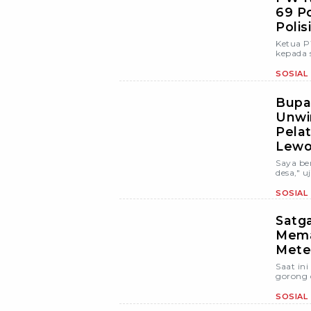
69 Po
Polis
Ketua P
kepada 
SOSIAL
Bupa
Unwi
Pela
Lewo
Saya be
desa," 
SOSIAL
Satg
Mema
Meter
Saat in
gorong d
SOSIAL