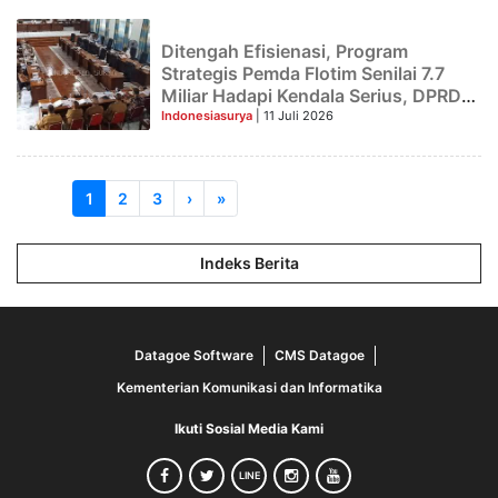
Ditengah Efisienasi, Program
Strategis Pemda Flotim Senilai 7.7
Miliar Hadapi Kendala Serius, DPRD
Minta Pemerintah Lakukan Evaluasi
Indonesiasurya
| 11 Juli 2026
dan Pembenahan.
1
2
3
›
»
Indeks Berita
Datagoe Software
CMS Datagoe
Kementerian Komunikasi dan Informatika
Ikuti Sosial Media Kami
LINE