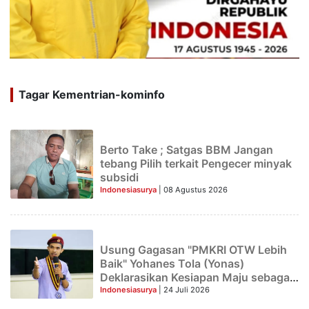
Tagar Kementrian-kominfo
Berto Take ; Satgas BBM Jangan
tebang Pilih terkait Pengecer minyak
subsidi
Indonesiasurya
| 08 Agustus 2026
Usung Gagasan "PMKRI OTW Lebih
Baik" Yohanes Tola (Yonas)
Deklarasikan Kesiapan Maju sebagai
Calon Ketua Presidium PP PMKRI
Indonesiasurya
| 24 Juli 2026
Periode 2026–2028