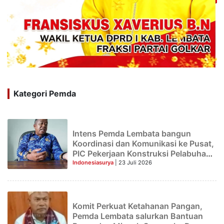
Kategori Pemda
Intens Pemda Lembata bangun
Koordinasi dan Komunikasi ke Pusat,
PIC Pekerjaan Konstruksi Pelabuhan
Waijarang Tiba di Lewoleba
Indonesiasurya
| 23 Juli 2026
Komit Perkuat Ketahanan Pangan,
Pemda Lembata salurkan Bantuan