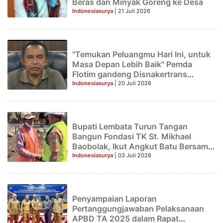
Beras dan Minyak Goreng ke Desa
Indonesiasurya
| 21 Juli 2026
"Temukan Peluangmu Hari Ini, untuk
Masa Depan Lebih Baik" Pemda
Flotim gandeng Disnakertrans
Provinsi NTT Gelar Job Fair 2026
Indonesiasurya
| 20 Juli 2026
Bupati Lembata Turun Tangan
Bangun Fondasi TK St. Mikhael
Baobolak, Ikut Angkut Batu Bersama
Warga
Indonesiasurya
| 03 Juli 2026
Penyampaian Laporan
Pertanggungjawaban Pelaksanaan
APBD TA 2025 dalam Rapat