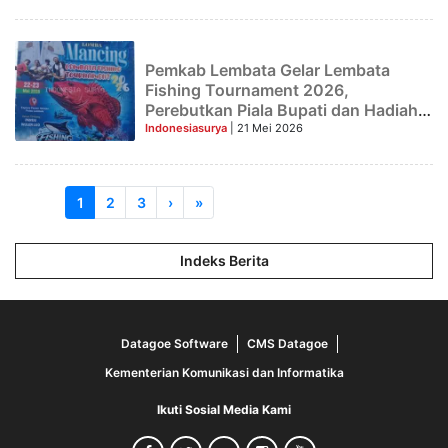
Pemkab Lembata Gelar Lembata
Fishing Tournament 2026,
Perebutkan Piala Bupati dan Hadiah
Ratusan Juta Rupiah
Indonesiasurya
| 21 Mei 2026
1
2
3
›
»
Indeks Berita
Datagoe Software
CMS Datagoe
Kementerian Komunikasi dan Informatika
Ikuti Sosial Media Kami