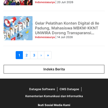
Lewolema, Kabupaten Flores Timur
Indonesiasurya
| 20 Juli 2026
Gelar Pelatihan Konten Digital di Ile
Padung, Mahasiswa MBKM-KKNT
UNWIRA Dorong Transparansi
Informasi Desa
Indonesiasurya
| 14 Juli 2026
1
2
3
›
»
Indeks Berita
Datagoe Software
CMS Datagoe
Kementerian Komunikasi dan Informatika
Ikuti Sosial Media Kami