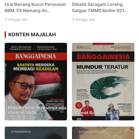
Urai Benang Kusut Persoalan
Dibalik Seragam Loreng,
BBM, FX Namang An..
Satgas TMMD Kodim 021..
3 minggu lalu
3 minggu lalu
KONTEN MAJALAH
Majalah edisi berikutnya ada
cover isi tiada
Ruwet Buah Sawit