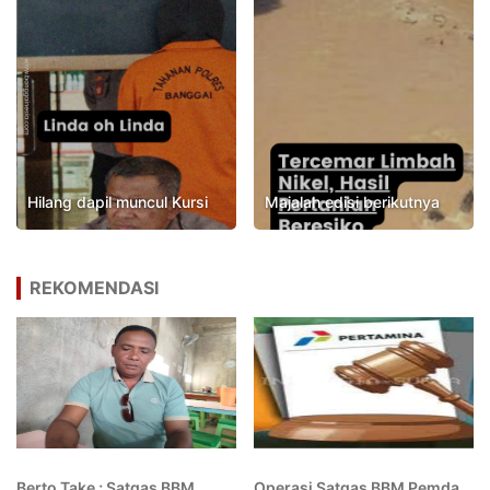
Hilang dapil muncul Kursi
Majalah edisi berikutnya
REKOMENDASI
Berto Take ; Satgas BBM
Operasi Satgas BBM Pemda