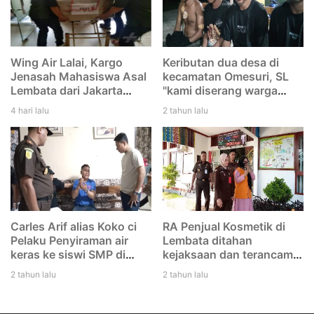
Wing Air Lalai, Kargo
Keributan dua desa di
Jenasah Mahasiswa Asal
kecamatan Omesuri, SL
Lembata dari Jakarta
"kami diserang warga
menuju Larantuka
Leubatang, dan kami
4 hari lalu
2 tahun lalu
tertinggal di Bandara
duga mereka melakukan
Eltari Kupang
dengan rencana. Saya
tidak tikam Iwan"
Carles Arif alias Koko ci
RA Penjual Kosmetik di
Pelaku Penyiraman air
Lembata ditahan
keras ke siswi SMP di
kejaksaan dan terancam
Lembata di tangkap Polisi
12 tahun penjara
2 tahun lalu
2 tahun lalu