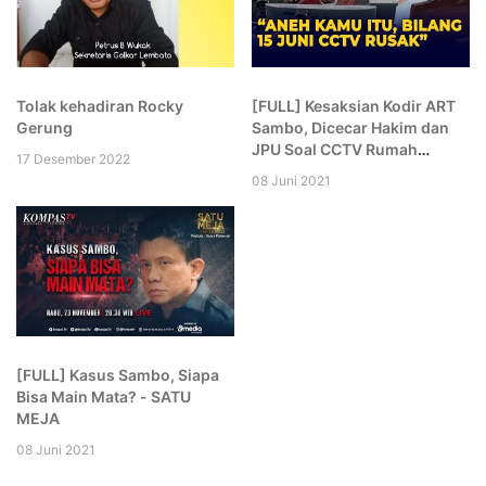
Tolak kehadiran Rocky
[FULL] Kesaksian Kodir ART
Gerung
Sambo, Dicecar Hakim dan
JPU Soal CCTV Rumah
17 Desember 2022
hingga Komplek: Aneh Kamu!
08 Juni 2021
[FULL] Kasus Sambo, Siapa
Bisa Main Mata? - SATU
MEJA
08 Juni 2021