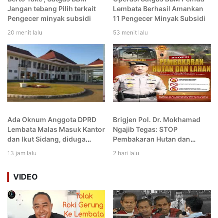
Jangan tebang Pilih terkait
Lembata Berhasil Amankan
Pengecer minyak subsidi
11 Pengecer Minyak Subsidi
20 menit lalu
53 menit lalu
Ada Oknum Anggota DPRD
Brigjen Pol. Dr. Mokhamad
Lembata Malas Masuk Kantor
Ngajib Tegas: STOP
dan Ikut Sidang, diduga
Pembakaran Hutan dan
Makan Gaji Buta
Lahan, Lindungi Alam untuk
13 jam lalu
2 hari lalu
Generasi Bangsa!
VIDEO