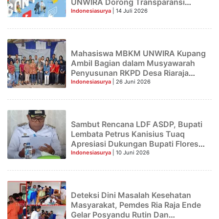
UNWIRA Dorong Transparansi
Informasi Desa
Indonesiasurya
| 14 Juli 2026
Mahasiswa MBKM UNWIRA Kupang
Ambil Bagian dalam Musyawarah
Penyusunan RKPD Desa Riaraja
untuk Pembangunan Tahun 2027
Indonesiasurya
| 26 Juni 2026
Sambut Rencana LDF ASDP, Bupati
Lembata Petrus Kanisius Tuaq
Apresiasi Dukungan Bupati Flores
Timur Dan Alor
Indonesiasurya
| 10 Juni 2026
Deteksi Dini Masalah Kesehatan
Masyarakat, Pemdes Ria Raja Ende
Gelar Posyandu Rutin Dan