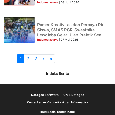
Pemeriksaan Kesehatan Gratis
Indonesiasurya
| 08 Juni 2026
Pamer Kreativitas dan Percaya Diri
Siswa, SMAS PGRI Swasthika
Lewoleba Gelar Ujian Praktik Seni
Budaya Spektakuler
Indonesiasurya
| 27 Mei 2026
1
2
3
›
»
Indeks Berita
Datagoe Software
CMS Datagoe
Kementerian Komunikasi dan Informatika
Ikuti Sosial Media Kami