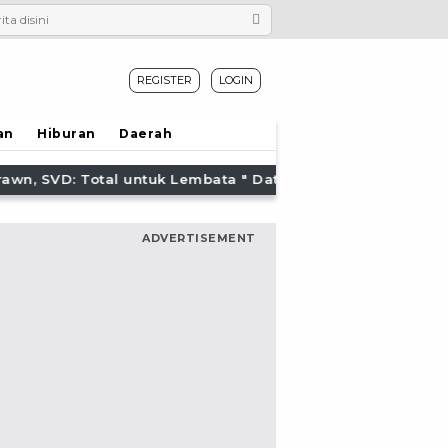
REGISTER
LOGIN
an
Hiburan
Daerah
atang sebagai tamu. Hidup sebagai gembala. dan Berpulan
ADVERTISEMENT