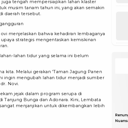
ni juga tengah mempersiapkan lahan klaster
untuk musim tanam tahun ini, yang akan semakin
i daerah tersebut.
ngangguran
 Novi menjelaskan bahwa kehadiran lembaganya
 upaya strategis mengentaskan kemiskinan
ran.
han-lahan tidur yang selama ini belum
a kita. Melalui gerakan 'Taman Jagung Panen
mi ingin mengubah lahan tidur menjadi sumber
dr. Novi.
rekam jejak dalam program serupa di
di Tanjung Bunga dan Adonara. Kini, Lembata
sangat menjanjikan untuk dikembangkan lebih
Renun
Nuansa