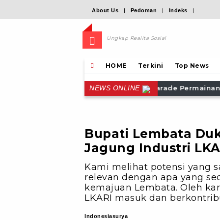
About Us
|
Pedoman
|
Indeks
|
Ungkap Realita Sosial
HOME
Terkini
Top News
n Parade Permainan Rakyat dan Olahraga Tradisional di
NEWS ONLINE
Bupati Lembata Du
Jagung Industri LKA
Kami melihat potensi yang s
relevan dengan apa yang se
kemajuan Lembata. Oleh kar
LKARI masuk dan berkontribusi
Indonesiasurya