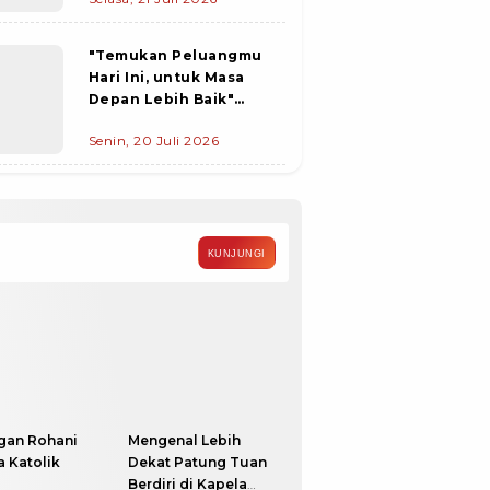
dan Minyak Goreng ke
Desa
"Temukan Peluangmu
Hari Ini, untuk Masa
Depan Lebih Baik"
Pemda Flotim gandeng
Senin, 20 Juli 2026
Disnakertrans Provinsi
NTT Gelar Job Fair 2026
KUNJUNGI
gan Rohani
Mengenal Lebih
 Katolik
Dekat Patung Tuan
Berdiri di Kapela