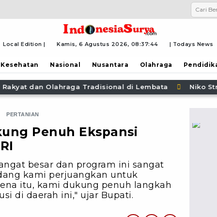
Local Edition |
Kamis, 6 Agustus 2026,
08:37:46
| Todays News
Kesehatan
Nasional
Nusantara
Olahraga
Pendidik
 Lembata
Niko Strawn, SVD: Total untuk Lembata " D
PERTANIAN
kung Penuh Ekspansi
RI
angat besar dan program ini sangat
dang kami perjuangkan untuk
ena itu, kami dukung penuh langkah
 di daerah ini," ujar Bupati.