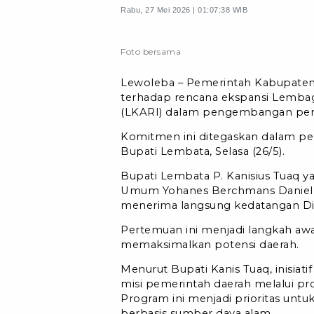
Rabu, 27 Mei 2026 | 01:07:38 WIB
Foto bersama
Lewoleba – Pemerintah Kabupate
terhadap rencana ekspansi Lembag
(LKARI) dalam pengembangan pert
Komitmen ini ditegaskan dalam pe
Bupati Lembata, Selasa (26/5).
Bupati Lembata P. Kanisius Tuaq ya
Umum Yohanes Berchmans Daniel D
menerima langsung kedatangan Dire
Pertemuan ini menjadi langkah awal
memaksimalkan potensi daerah.
Menurut Bupati Kanis Tuaq, inisiati
misi pemerintah daerah melalui pr
Program ini menjadi prioritas unt
berbasis sumber daya alam.