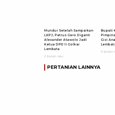
Mundur Setelah Sampaikan
Bupati 
LKPJ, Petrus Gero Diganti
Pimpin
Alexander Atawolo Jadi
Gizi An
Ketua DPD II Golkar
Lembat
Lembata
9 bulan 
2 bulan lalu
PERTANIAN LAINNYA