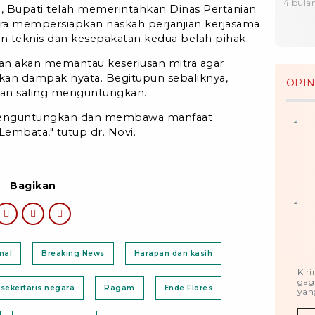
4 bulan
i, Bupati telah memerintahkan Dinas Pertanian
a mempersiapkan naskah perjanjian kerjasama
 teknis dan kesepakatan kedua belah pihak.
n akan memantau keseriusan mitra agar
an dampak nyata. Begitupun sebaliknya,
OPIN
kan saling menguntungkan.
g menguntungkan dan membawa manfaat
embata," tutup dr. Novi.
Bagikan
nal
Breaking News
Harapan dan kasih
Kir
gag
sekertaris negara
Ragam
Ende Flores
yang