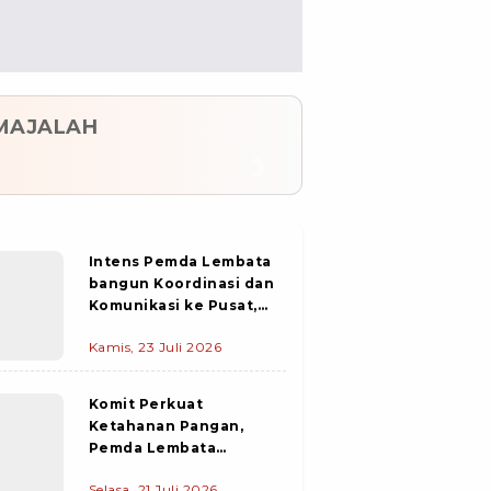
MAJALAH
evious
Next
Intens Pemda Lembata
bangun Koordinasi dan
Komunikasi ke Pusat,
PIC Pekerjaan
Kamis, 23 Juli 2026
Konstruksi Pelabuhan
Waijarang Tiba di
Lewoleba
Komit Perkuat
Ketahanan Pangan,
Pemda Lembata
salurkan Bantuan Beras
Selasa, 21 Juli 2026