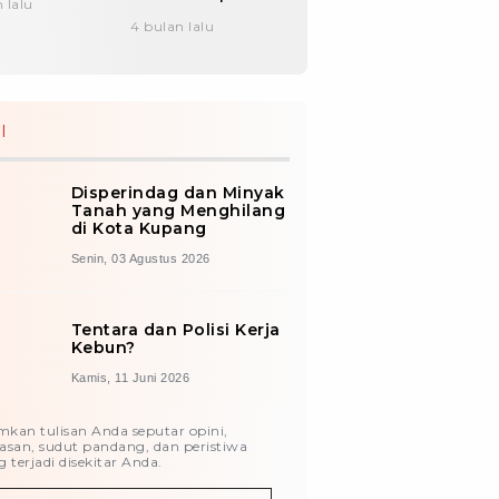
 lalu
Senhora Wureh
4 bulan lalu
I
Disperindag dan Minyak
Tanah yang Menghilang
di Kota Kupang
Senin, 03 Agustus 2026
Tentara dan Polisi Kerja
Kebun?
Kamis, 11 Juni 2026
imkan tulisan Anda seputar opini,
asan, sudut pandang, dan peristiwa
 terjadi disekitar Anda.