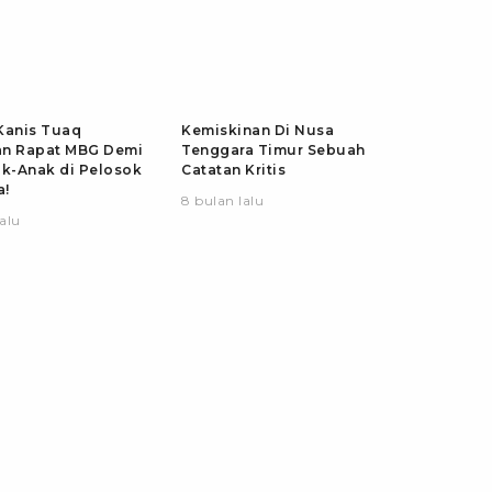
Kanis Tuaq
Kemiskinan Di Nusa
an Rapat MBG Demi
Tenggara Timur Sebuah
ak-Anak di Pelosok
Catatan Kritis
a!
8 bulan lalu
lalu