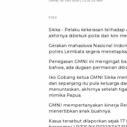
Jumat, 05 Juni 2026 | 13:31:16 WIB
Foto
Sikka - Pelaku kekerasan terhadap
akhirnya dibekuk polisi dan kini m
Gerakan mahasiswa Nasional Indon
polres Lembata segera menetapkan
Penegasan GMNI ini mengingat ba
bahwa, ada dugaan permainan dibal
Iko Gobang ketua GMNI Sikka menjel
dan sepanjang itu pula keluarga d
menuntaskan, akhirnya setelah tiga
mimika Papua.
GMNI mempertanyakan kinerja Res
menertibkan anak buahnya.
Kasus tersebut dilaporkan sejak 17
bernomor LP/315/XII/2022/SPKT/RE