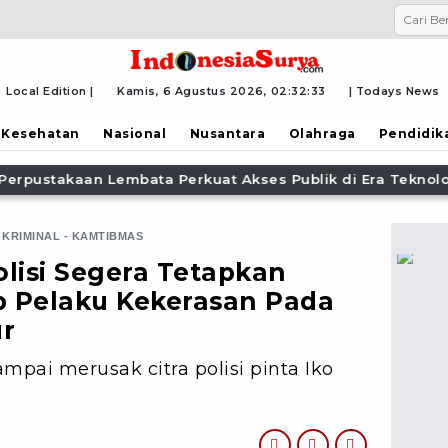
Local Edition |
Kamis, 6 Agustus 2026,
02:32:35
| Todays News
Kesehatan
Nasional
Nusantara
Olahraga
Pendidik
lik di Era Teknologi Informasi
PW IWO Kaltim Ucapkan
 KRIMINAL - KAMTIBMAS
lisi Segera Tetapkan
 Pelaku Kekerasan Pada
r
pai merusak citra polisi pinta Iko