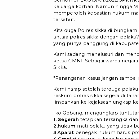
keluarga korban. Namun hingga M
memperoleh kepastian hukum maup
tersebut.
Kita duga Polres sikka di bungkam 
antara polres sikka dengan pelak
yang punya panggung di kabupaten
Kami sedang menelusuri dan mencar
ketua GMNI. Sebagai warga negara
Sikka.
"Penanganan kasus jangan sampai m
Kami harap setelah terduga pelak
reskrim polres sikka segera di tah
limpahkan ke kejaksaan ungkap k
Iko Gobang, mengungkap tuntuta
1. Segerah
tetapkan tersangka dan 
2.hukum
mati pelaku yang tidak 
3.Aparat
penegak hukum harus pro
4.GmnI
sikka tuntut keadilan bagi