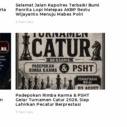
Selamat Jalan Kapolres Terbaik! Bumi
rta
Panrita Lopi Melepas AKBP Restu
Wijayanto Menuju Mabes Polri
2 hari lalu
Padepokan Rimba Karma & PSHT
in
Gelar Turnamen Catur 2026, Siap
Lahirkan Pecatur Berprestasi
3 hari lalu