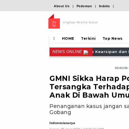
About Us
|
Pedoman
|
Indeks
|
Ungkap Realita Sosial
HOME
Terkini
Top News
nas Kearsipan dan Perpustakaan Lembata Perkuat Akses Pub
NEWS ONLINE
HUKUM-
GMNI Sikka Harap Po
Tersangka Terhadap
Anak Di Bawah Umu
Penanganan kasus jangan sam
Gobang
Indonesiasurya