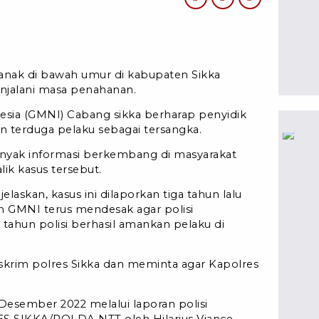
 anak di bawah umur di kabupaten Sikka
enjalani masa penahanan.
esia (GMNI) Cabang sikka berharap penyidik
 terduga pelaku sebagai tersangka.
nyak informasi berkembang di masyarakat
ik kasus tersebut.
askan, kasus ini dilaporkan tiga tahun lalu
an GMNI terus mendesak agar polisi
 tahun polisi berhasil amankan pelaku di
krim polres Sikka dan meminta agar Kapolres
 Desember 2022 melalui laporan polisi
S SIKKA/POLDA NTT oleh Hilarius Viance,