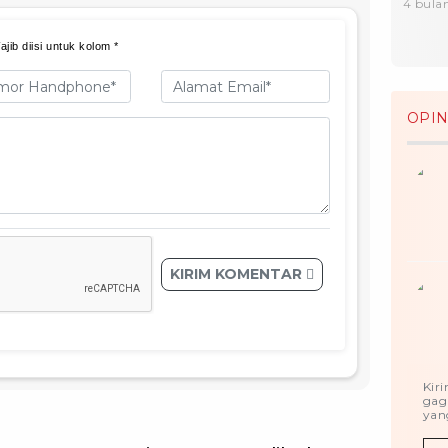
4 bulan
jib diisi untuk kolom *
OPIN
KIRIM KOMENTAR
Kir
gag
yang