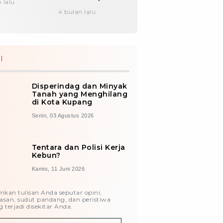
 lalu
Senhora Wureh
4 bulan lalu
I
Disperindag dan Minyak
Tanah yang Menghilang
di Kota Kupang
Senin, 03 Agustus 2026
Tentara dan Polisi Kerja
Kebun?
Kamis, 11 Juni 2026
imkan tulisan Anda seputar opini,
asan, sudut pandang, dan peristiwa
 terjadi disekitar Anda.