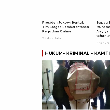
Presiden Jokowi Bentuk
Bupati 
Tim Satgas Pemberantasan
Muhamm
Perjudian Online
Aisyiyah
tahun 2
2 tahun lalu
4 tahun 
HUKUM- KRIMINAL - KAMT