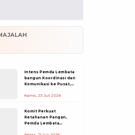
MAJALAH
evious
Next
Intens Pemda Lembata
bangun Koordinasi dan
Komunikasi ke Pusat,
PIC Pekerjaan
Kamis, 23 Juli 2026
Konstruksi Pelabuhan
Waijarang Tiba di
Lewoleba
Komit Perkuat
Ketahanan Pangan,
Pemda Lembata
salurkan Bantuan Beras
Selasa, 21 Juli 2026