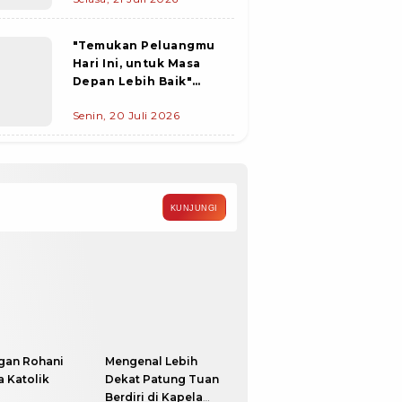
dan Minyak Goreng ke
Desa
"Temukan Peluangmu
Hari Ini, untuk Masa
Depan Lebih Baik"
Pemda Flotim gandeng
Senin, 20 Juli 2026
Disnakertrans Provinsi
NTT Gelar Job Fair 2026
KUNJUNGI
gan Rohani
Mengenal Lebih
 Katolik
Dekat Patung Tuan
Berdiri di Kapela