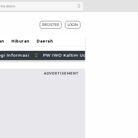
REGISTER
LOGIN
an
Hiburan
Daerah
 Selamat HUT ke-69 Polda Kaltim, Soroti Pentingnya Siner
ADVERTISEMENT