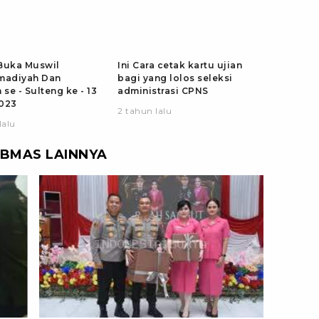
Buka Muswil
Ini Cara cetak kartu ujian
adiyah Dan
bagi yang lolos seleksi
 se - Sulteng ke - 13
administrasi CPNS
023
2 tahun lalu
lalu
IBMAS LAINNYA