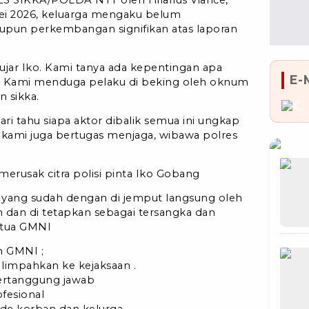
ei 2026, keluarga mengaku belum
un perkembangan signifikan atas laporan
ujar Iko. Kami tanya ada kepentingan apa
E-
u? Kami menduga pelaku di beking oleh oknum
 sikka.
Pr
i tahu siapa aktor dibalik semua ini ungkap
 kami juga bertugas menjaga, wibawa polres
erusak citra polisi pinta Iko Gobang
u yang sudah dengan di jemput langsung oleh
an dan di tetapkan sebagai tersangka dan
etua GMNI
n GMNI ;
limpahkan ke kejaksaan .
bertanggung jawab
fesional
 ade korban dan kelurga