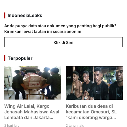
IndonesiaLeaks
Anda punya data atau dokumen yang penting bagi publik?
Kirimkan lewat tautan ini secara anonim.
Klik di Sini
Terpopuler
Wing Air Lalai, Kargo
Keributan dua desa di
Jenasah Mahasiswa Asal
kecamatan Omesuri, SL
Lembata dari Jakarta
"kami diserang warga
menuju Larantuka
Leubatang, dan kami
2 hari lalu
2 tahun lalu