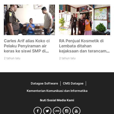
tertinggal di Bandara
duga mereka melakukan
Eltari Kupang
dengan rencana. Saya
tidak tikam Iwan"
Carles Arif alias Koko ci
RA Penjual Kosmetik di
Pelaku Penyiraman air
Lembata ditahan
keras ke siswi SMP di
kejaksaan dan terancam
Lembata di tangkap Polisi
12 tahun penjara
2 tahun lalu
2 tahun lalu
Datagoe Software
CMS Datagoe
Kementerian Komunikasi dan Informatika
Ikuti Sosial Media Kami
LINE