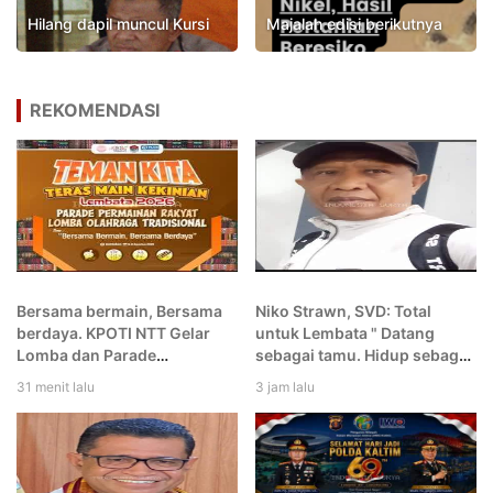
Hilang dapil muncul Kursi
Majalah edisi berikutnya
REKOMENDASI
Bersama bermain, Bersama
Niko Strawn, SVD: Total
berdaya. KPOTI NTT Gelar
untuk Lembata " Datang
Lomba dan Parade
sebagai tamu. Hidup sebagai
Permainan Rakyat dan
gembala. dan Berpulang
31 menit lalu
3 jam lalu
Olahraga Tradisional di
sebagai putra Lembata
Lembata