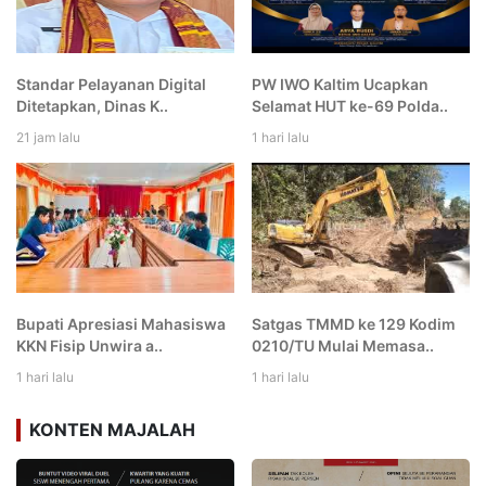
Standar Pelayanan Digital
PW IWO Kaltim Ucapkan
Ditetapkan, Dinas K..
Selamat HUT ke-69 Polda..
21 jam lalu
1 hari lalu
Bupati Apresiasi Mahasiswa
Satgas TMMD ke 129 Kodim
KKN Fisip Unwira a..
0210/TU Mulai Memasa..
1 hari lalu
1 hari lalu
KONTEN MAJALAH