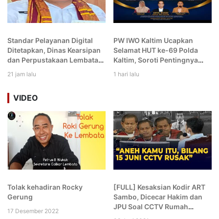
Standar Pelayanan Digital
PW IWO Kaltim Ucapkan
Ditetapkan, Dinas Kearsipan
Selamat HUT ke-69 Polda
dan Perpustakaan Lembata
Kaltim, Soroti Pentingnya
Perkuat Akses Publik di Era
Sinergi Polisi dan Media
21 jam lalu
1 hari lalu
Teknologi Informasi
VIDEO
Tolak kehadiran Rocky
[FULL] Kesaksian Kodir ART
Gerung
Sambo, Dicecar Hakim dan
JPU Soal CCTV Rumah
17 Desember 2022
hingga Komplek: Aneh Kamu!