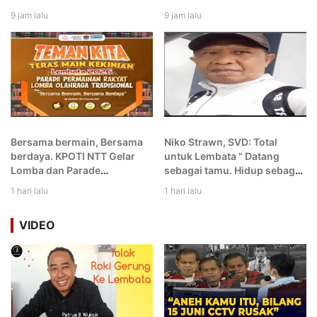
Lahan, Lindungi Alam untuk
Solusi
9 jam lalu
9 jam lalu
Generasi Bangsa!
Bersama bermain, Bersama
Niko Strawn, SVD: Total
berdaya. KPOTI NTT Gelar
untuk Lembata " Datang
Lomba dan Parade
sebagai tamu. Hidup sebagai
Permainan Rakyat dan
gembala. dan Berpulang
1 hari lalu
1 hari lalu
Olahraga Tradisional di
sebagai putra Lembata
Lembata
VIDEO