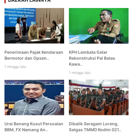
DAERAH LAINNYA
Penerimaan Pajak Kendaraan
KPH Lembata Gelar
Bermotor dan Opsen..
Rekonstruksi Pal Batas
Kawa..
1 minggu lalu
1 minggu lalu
Urai Benang Kusut Persoalan
Dibalik Seragam Loreng,
BBM, FX Namang An..
Satgas TMMD Kodim 021..