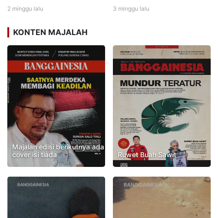
2 minggu lalu
3 minggu lalu
KONTEN MAJALAH
Majalah edisi berikutnya ada
cover isi tiada
Ruwet Buah Sawit