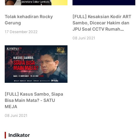
Tolak kehadiran Rocky
[FULL] Kesaksian Kodir ART
Gerung
Sambo, Dicecar Hakim dan
JPU Soal CCTV Rumah
17 Desember 2022
hingga Komplek: Aneh Kamu!
08 Juni 2021
[FULL] Kasus Sambo, Siapa
Bisa Main Mata? - SATU
MEJA
08 Juni 2021
Indikator