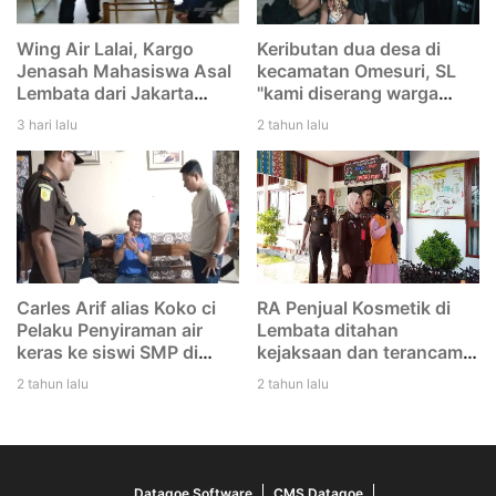
Wing Air Lalai, Kargo
Keributan dua desa di
Jenasah Mahasiswa Asal
kecamatan Omesuri, SL
Lembata dari Jakarta
"kami diserang warga
menuju Larantuka
Leubatang, dan kami
3 hari lalu
2 tahun lalu
tertinggal di Bandara
duga mereka melakukan
Eltari Kupang
dengan rencana. Saya
tidak tikam Iwan"
Carles Arif alias Koko ci
RA Penjual Kosmetik di
Pelaku Penyiraman air
Lembata ditahan
keras ke siswi SMP di
kejaksaan dan terancam
Lembata di tangkap Polisi
12 tahun penjara
2 tahun lalu
2 tahun lalu
Datagoe Software
CMS Datagoe