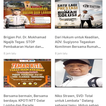
Brigjen Pol. Dr. Mokhamad
Dari Hukum untuk Keadilan,
Ngajib Tegas: STOP
ADV. Sugiyono Tegaskan
Pembakaran Hutan dan
Komitmen Bersama Rumah
Lahan, Lindungi Alam untuk
Solusi
8 jam lalu
8 jam lalu
Generasi Bangsa!
Bersama bermain, Bersama
Niko Strawn, SVD: Total
berdaya. KPOTI NTT Gelar
untuk Lembata " Datang
Lomba dan Parade
sebagai tamu. Hidup sebagai