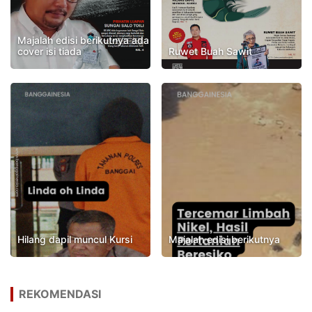
Majalah edisi berikutnya ada
cover isi tiada
Ruwet Buah Sawit
Hilang dapil muncul Kursi
Majalah edisi berikutnya
REKOMENDASI