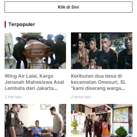
Klik di Sini
Terpopuler
Wing Air Lalai, Kargo
Keributan dua desa di
Jenasah Mahasiswa Asal
kecamatan Omesuri, SL
Lembata dari Jakarta
"kami diserang warga
menuju Larantuka
Leubatang, dan kami
3 hari lalu
2 tahun lalu
tertinggal di Bandara
duga mereka melakukan
Eltari Kupang
dengan rencana. Saya
tidak tikam Iwan"