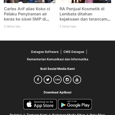
Carles Arif alias Koko ci
RA Penjual Kosmetik di
Pelaku Penyiraman air
Lembata ditahan
keras ke siswi SMP di
kejaksaan dan terancam
Lembata di tangkap Polisi
12 tahun penjara
2 tahun lalu
2 tahun lalu
Datagoe Software
CMS Datagoe
Kementerian Komunikasi dan Informatika
Ikuti Sosial Media Kami
LINE
Download Aplikasi
Redaksi
Tentang Kami
Pedoman Media Siber
Peta Situs