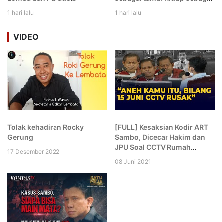
Permainan Rakyat dan
gembala. dan Berpulang
1 hari lalu
1 hari lalu
Olahraga Tradisional di
sebagai putra Lembata
Lembata
VIDEO
Tolak kehadiran Rocky
[FULL] Kesaksian Kodir ART
Gerung
Sambo, Dicecar Hakim dan
JPU Soal CCTV Rumah
17 Desember 2022
hingga Komplek: Aneh Kamu!
08 Juni 2021