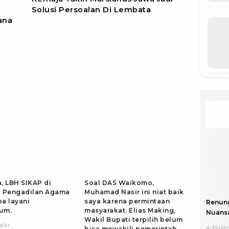
Solusi Persoalan Di Lembata
ana
, LBH SIKAP di
Soal DAS Waikomo,
a Pengadilan Agama
Muhamad Nasir ini niat baik
a layani
saya karena permintaan
Renun
um.
masyarakat. Elias Making,
Nuansa
Wakil Bupati terpilih belum
lalu
4 bulan
bisa mewakili pemerintah