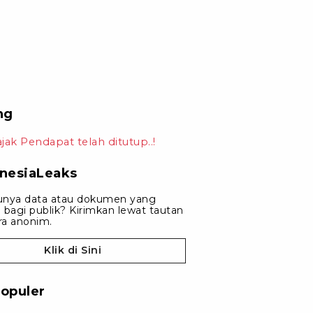
ng
ajak Pendapat telah ditutup..!
nesiaLeaks
unya data atau dokumen yang
 bagi publik? Kirimkan lewat tautan
ara anonim.
Klik di Sini
opuler