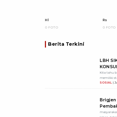
Hl
Rs
0 FOTO
0 FOTO
Berita Terkini
LBH SI
KONSU
SECAR
Kita tahu 
memiliki s
ALFAM
SOSIAL
| J
Brigjen
Pembak
untuk G
masyaraka