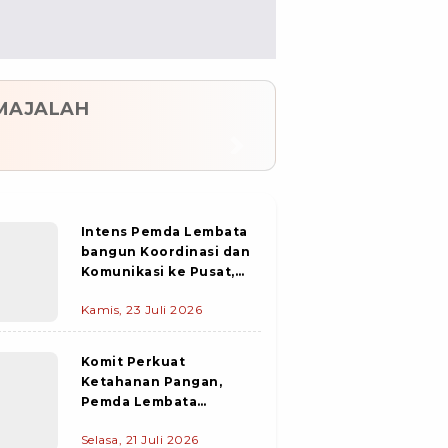
MAJALAH
evious
Next
Intens Pemda Lembata
bangun Koordinasi dan
Komunikasi ke Pusat,
PIC Pekerjaan
Kamis, 23 Juli 2026
Konstruksi Pelabuhan
Waijarang Tiba di
Lewoleba
Komit Perkuat
Ketahanan Pangan,
Pemda Lembata
salurkan Bantuan Beras
Selasa, 21 Juli 2026
dan Minyak Goreng ke