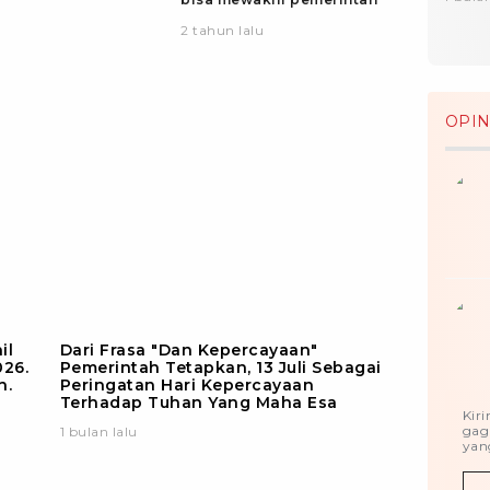
2 tahun lalu
OPIN
il
Dari Frasa "Dan Kepercayaan"
026.
Pemerintah Tetapkan, 13 Juli Sebagai
n.
Peringatan Hari Kepercayaan
Terhadap Tuhan Yang Maha Esa
Kir
gag
1 bulan lalu
yang