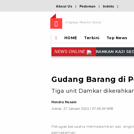
About Us
|
Pedoman
|
Indeks
|
Ungkap Realita Sosial
HOME
Terkini
Top News
A LEMBATA DISARANKAN KAJI SECARA MATANG RENCANA K
NEWS ONLINE
Gudang Barang di 
Tiga unit Damkar dikerahka
Hendra Husain
Jumat, 27 Januari 2023 | 07:46:04 WIB
Petugas berusaha memadamkan api, angin ke
pemadaman