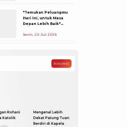
Desa
"Temukan Peluangmu
Hari Ini, untuk Masa
Depan Lebih Baik"
Pemda Flotim gandeng
Senin, 20 Juli 2026
Disnakertrans Provinsi
NTT Gelar Job Fair 2026
KUNJUNGI
gan Rohani
Mengenal Lebih
 Katolik
Dekat Patung Tuan
Berdiri di Kapela
 lalu