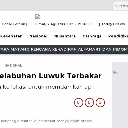
Local Edition |
Jumat, 7 Agustus 2026,
19:17:01
| Todays News
Kesehatan
Nasional
Nusantara
Olahraga
Pendidik
EHADIRAN ALFAMART DAN INDOMARET DI LEMBATA
Bri
NASIONAL
Pelabuhan Luwuk Terbakar
n ke lokasi untuk memdamkan api
ncang disekitar lokasi sedikit menyulitkan proses