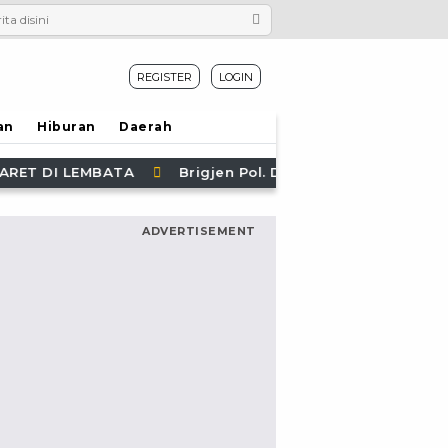
REGISTER
LOGIN
an
Hiburan
Daerah
gjen Pol. Dr. Mokhamad Ngajib Tegas: STOP Pembakaran Hu
ADVERTISEMENT