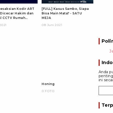
Kesaksian Kodir ART
[FULL] Kasus Sambo, Siapa
Dicecar Hakim dan
Bisa Main Mata? - SATU
al CCTV Rumah
MEJA
Komplek: Aneh
2021
08 Juni 2021
Poli
J
Indo
Anda p
penting
ini sec
Honing
0 FOTO
Terp