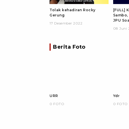
Tolak kehadiran Rocky
[FULL] 
Gerung
Sambo, 
JPU So
17 Desember 2022
hingga 
08 Juni 
Kamu!
Berita Foto
URR
Ydr
0 FOTO
0 FOTO