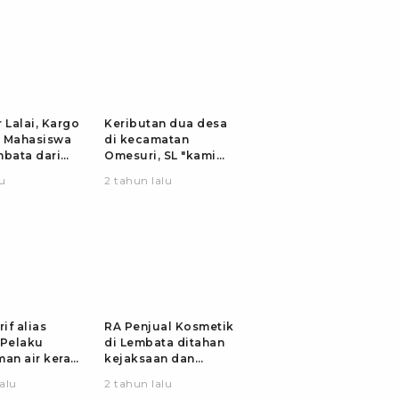
 Lalai, Kargo
Keributan dua desa
 Mahasiswa
di kecamatan
mbata dari
Omesuri, SL "kami
 menuju
diserang warga
lu
2 tahun lalu
a tertinggal
Leubatang, dan kami
ra Eltari
duga mereka
melakukan dengan
rencana. Saya tidak
tikam Iwan"
rif alias
RA Penjual Kosmetik
 Pelaku
di Lembata ditahan
man air keras
kejaksaan dan
 SMP di
terancam 12 tahun
alu
2 tahun lalu
 di tangkap
penjara