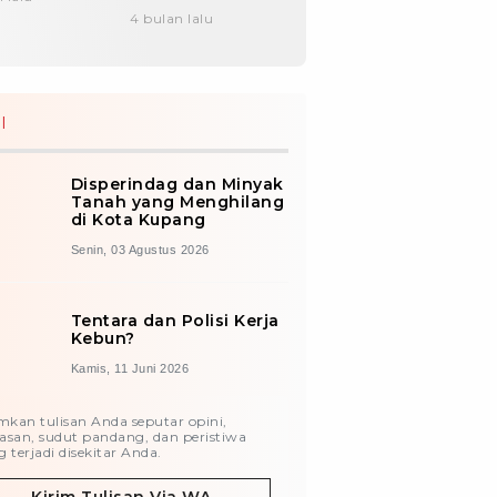
Senhora Wureh
4 bulan lalu
I
Disperindag dan Minyak
Tanah yang Menghilang
di Kota Kupang
Senin, 03 Agustus 2026
Tentara dan Polisi Kerja
Kebun?
Kamis, 11 Juni 2026
imkan tulisan Anda seputar opini,
asan, sudut pandang, dan peristiwa
 terjadi disekitar Anda.