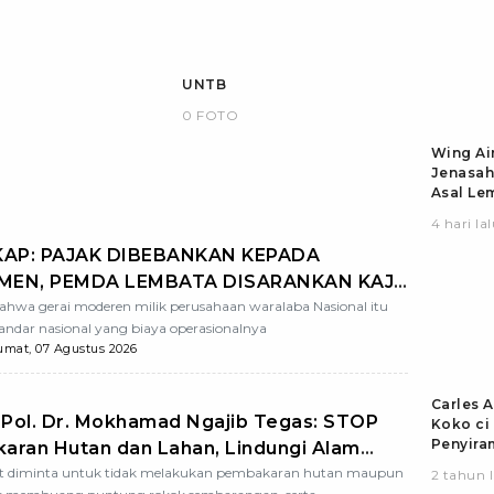
UNTB
0 FOTO
Wing Air
Jenasah
Asal Le
Jakarta
4 hari la
Larantuk
di Banda
KAP: PAJAK DIBEBANKAN KEPADA
Kupang
MEN, PEMDA LEMBATA DISARANKAN KAJI
A MATANG RENCANA KEHADIRAN
bahwa gerai moderen milik perusahaan waralaba Nasional itu
tandar nasional yang biaya operasionalnya
ART DAN INDOMARET DI LEMBATA
umat, 07 Agustus 2026
Carles A
 Pol. Dr. Mokhamad Ngajib Tegas: STOP
Koko ci
Penyira
aran Hutan dan Lahan, Lindungi Alam
ke siswi
enerasi Bangsa!
t diminta untuk tidak melakukan pembakaran hutan maupun
2 tahun l
Lembata