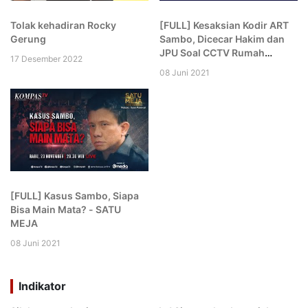
Tolak kehadiran Rocky
[FULL] Kesaksian Kodir ART
Gerung
Sambo, Dicecar Hakim dan
JPU Soal CCTV Rumah
17 Desember 2022
hingga Komplek: Aneh Kamu!
08 Juni 2021
[FULL] Kasus Sambo, Siapa
Bisa Main Mata? - SATU
MEJA
08 Juni 2021
Indikator