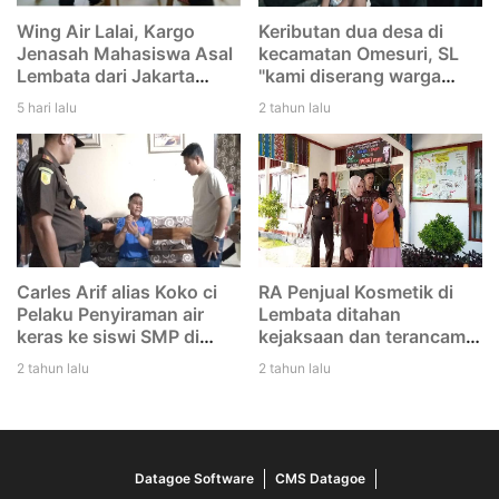
Wing Air Lalai, Kargo
Keributan dua desa di
Jenasah Mahasiswa Asal
kecamatan Omesuri, SL
Lembata dari Jakarta
"kami diserang warga
menuju Larantuka
Leubatang, dan kami
5 hari lalu
2 tahun lalu
tertinggal di Bandara
duga mereka melakukan
Eltari Kupang
dengan rencana. Saya
tidak tikam Iwan"
Carles Arif alias Koko ci
RA Penjual Kosmetik di
Pelaku Penyiraman air
Lembata ditahan
keras ke siswi SMP di
kejaksaan dan terancam
Lembata di tangkap Polisi
12 tahun penjara
2 tahun lalu
2 tahun lalu
Datagoe Software
CMS Datagoe