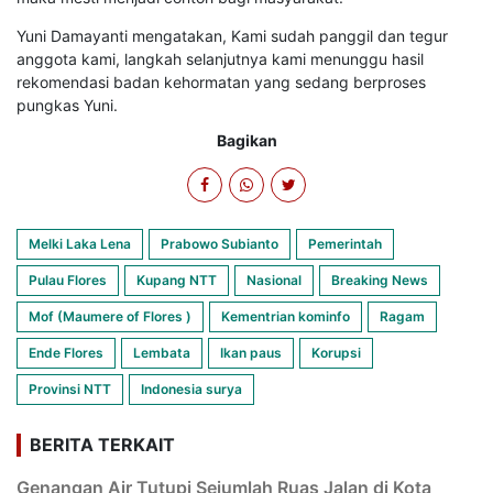
Yuni Damayanti mengatakan, Kami sudah panggil dan tegur
anggota kami, langkah selanjutnya kami menunggu hasil
rekomendasi badan kehormatan yang sedang berproses
pungkas Yuni.
Bagikan
Melki Laka Lena
Prabowo Subianto
Pemerintah
Pulau Flores
Kupang NTT
Nasional
Breaking News
Mof (Maumere of Flores )
Kementrian kominfo
Ragam
Ende Flores
Lembata
Ikan paus
Korupsi
Provinsi NTT
Indonesia surya
BERITA TERKAIT
Genangan Air Tutupi Sejumlah Ruas Jalan di Kota