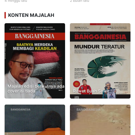
4 minggu lalu
2 bulan lalu
KONTEN MAJALAH
Majalah edisi berikutnya ada
cover isi tiada
Ruwet Buah Sawit