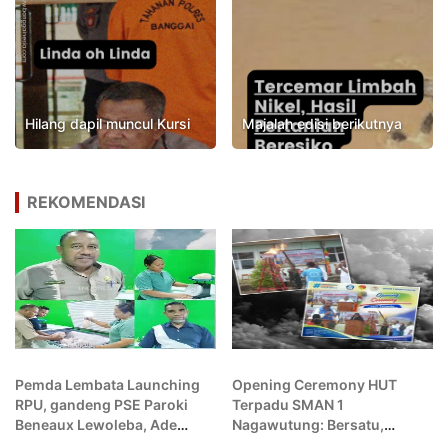
Hilang dapil muncul Kursi
Majalah edisi berikutnya
REKOMENDASI
Pemda Lembata Launching
Opening Ceremony HUT
RPU, gandeng PSE Paroki
Terpadu SMAN 1
Beneaux Lewoleba, Ade
Nagawutung: Bersatu,
Hasan Yusup.,S.P Apresiasi
Berkarya, dan Berprestasi