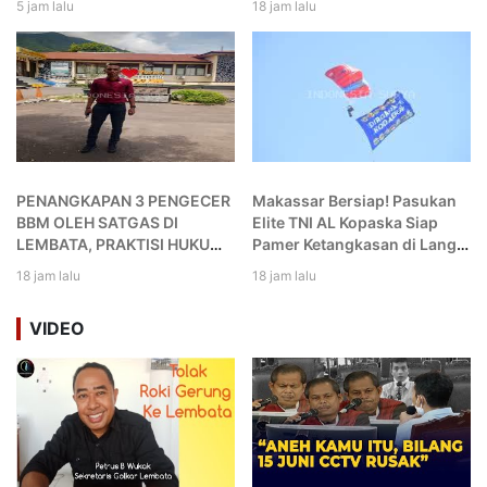
5 jam lalu
18 jam lalu
dan Ajak Sinergi Bersama
untuk Nagawutung dan
Indonesia
PENANGKAPAN 3 PENGECER
Makassar Bersiap! Pasukan
BBM OLEH SATGAS DI
Elite TNI AL Kopaska Siap
LEMBATA, PRAKTISI HUKUM
Pamer Ketangkasan di Langit
SARANKAN MASYARAKAT
Kota
18 jam lalu
18 jam lalu
SEGERA TEMPUH
PRAPERADILAN DAN GUGAT
VIDEO
PERDATA