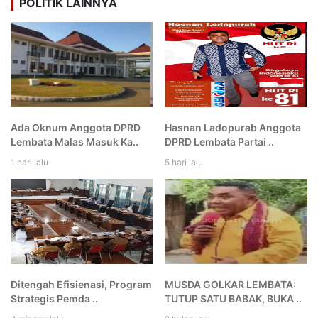
POLITIK LAINNYA
Ada Oknum Anggota DPRD
Hasnan Ladopurab Anggota
Lembata Malas Masuk Ka..
DPRD Lembata Partai ..
1 hari lalu
5 hari lalu
Ditengah Efisienasi, Program
MUSDA GOLKAR LEMBATA:
Strategis Pemda ..
TUTUP SATU BABAK, BUKA ..