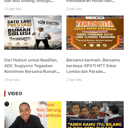
dan Ikut Sidang, diduga
Pembakaran Hutan dan
Makan Gaji Buta
Lahan, Lindungi Alam untuk
10 jam lalu
2 hari lalu
Generasi Bangsa!
Dari Hukum untuk Keadilan,
Bersama bermain, Bersama
ADV. Sugiyono Tegaskan
berdaya. KPOTI NTT Gelar
Komitmen Bersama Rumah
Lomba dan Parade
Solusi
Permainan Rakyat dan
2 hari lalu
2 hari lalu
Olahraga Tradisional di
Lembata
VIDEO