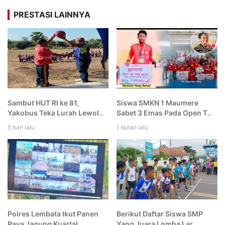
PRESTASI LAINNYA
Sambut HUT RI ke 81,
Siswa SMKN 1 Maumere
Yakobus Teka Lurah Lewol..
Sabet 3 Emas Pada Open T..
5 hari lalu
1 bulan lalu
Polres Lembata Ikut Panen
Berikut Daftar Siswa SMP
Raya Jagung Kuartal..
Yang Juara Lomba Lar..