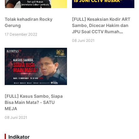
Tolak kehadiran Rocky
[FULL] Kesaksian Kodir ART
Gerung
Sambo, Dicecar Hakim dan
JPU Soal CCTV Rumah
17 Desember 2022
hingga Komplek: Aneh Kamu!
08 Juni 2021
[FULL] Kasus Sambo, Siapa
Bisa Main Mata? - SATU
MEJA
08 Juni 2021
Indikator