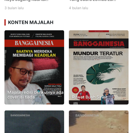
3 bulan lalu
4 bulan lalu
KONTEN MAJALAH
Majalah edisi berikutnya ada
cover isi tiada
Ruwet Buah Sawit