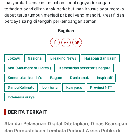
masyarakat semakin memahami pentingnya dukungan
terhadap pendidikan anak berkebutuhan khusus agar mereka
dapat terus tumbuh menjadi pribadi yang mandiri, kreatif, dan
berdaya saing di tengah perkembangan zaman.
Bagikan
Jokowi
Nasional
Breaking News
Harapan dan kasih
Mof (Maumere of Flores )
Kementrian sekertaris negara
Kementrian kominfo
Ragam
Dunia anak
Inspiratif
Danau Kelimutu
Lembata
Ikan paus
Provinsi NTT
Indonesia surya
BERITA TERKAIT
Standar Pelayanan Digital Ditetapkan, Dinas Kearsipan
dan Perpustakaan Lembata Perkuat Akses Publik di