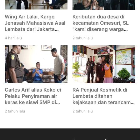
Wing Air Lalai, Kargo
Keributan dua desa di
Jenasah Mahasiswa Asal
kecamatan Omesuri, SL
Lembata dari Jakarta
"kami diserang warga
menuju Larantuka
Leubatang, dan kami
4 hari lalu
2 tahun lalu
tertinggal di Bandara
duga mereka melakukan
Eltari Kupang
dengan rencana. Saya
tidak tikam Iwan"
Carles Arif alias Koko ci
RA Penjual Kosmetik di
Pelaku Penyiraman air
Lembata ditahan
keras ke siswi SMP di
kejaksaan dan terancam
Lembata di tangkap Polisi
12 tahun penjara
2 tahun lalu
2 tahun lalu