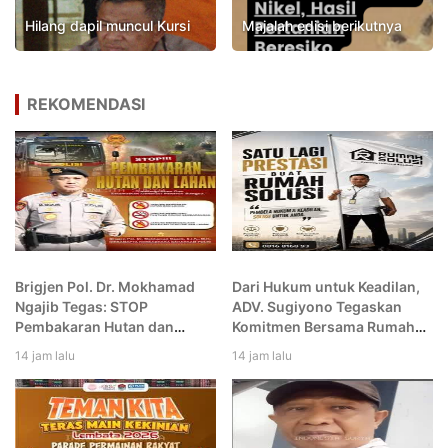
Hilang dapil muncul Kursi
Majalah edisi berikutnya
REKOMENDASI
Brigjen Pol. Dr. Mokhamad
Dari Hukum untuk Keadilan,
Ngajib Tegas: STOP
ADV. Sugiyono Tegaskan
Pembakaran Hutan dan
Komitmen Bersama Rumah
Lahan, Lindungi Alam untuk
Solusi
14 jam lalu
14 jam lalu
Generasi Bangsa!