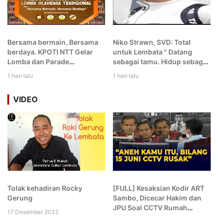
Bersama bermain, Bersama
Niko Strawn, SVD: Total
berdaya. KPOTI NTT Gelar
untuk Lembata " Datang
Lomba dan Parade
sebagai tamu. Hidup sebagai
Permainan Rakyat dan
gembala. dan Berpulang
1 hari lalu
1 hari lalu
Olahraga Tradisional di
sebagai putra Lembata
Lembata
VIDEO
Tolak kehadiran Rocky
[FULL] Kesaksian Kodir ART
Gerung
Sambo, Dicecar Hakim dan
JPU Soal CCTV Rumah
17 Desember 2022
hingga Komplek: Aneh Kamu!