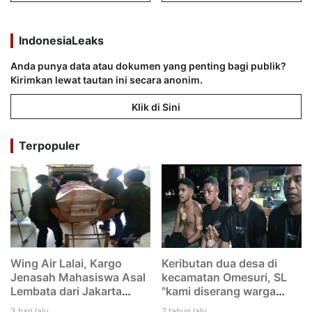
IndonesiaLeaks
Anda punya data atau dokumen yang penting bagi publik?
Kirimkan lewat tautan ini secara anonim.
Klik di Sini
Terpopuler
Wing Air Lalai, Kargo
Keributan dua desa di
Jenasah Mahasiswa Asal
kecamatan Omesuri, SL
Lembata dari Jakarta
"kami diserang warga
menuju Larantuka
Leubatang, dan kami
3 hari lalu
2 tahun lalu