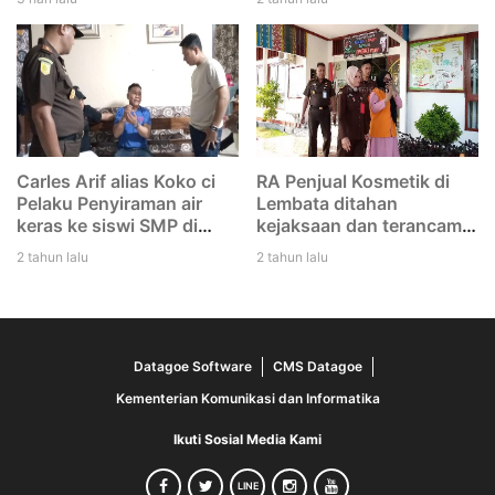
tertinggal di Bandara
duga mereka melakukan
Eltari Kupang
dengan rencana. Saya
tidak tikam Iwan"
Carles Arif alias Koko ci
RA Penjual Kosmetik di
Pelaku Penyiraman air
Lembata ditahan
keras ke siswi SMP di
kejaksaan dan terancam
Lembata di tangkap Polisi
12 tahun penjara
2 tahun lalu
2 tahun lalu
Datagoe Software
CMS Datagoe
Kementerian Komunikasi dan Informatika
Ikuti Sosial Media Kami
LINE