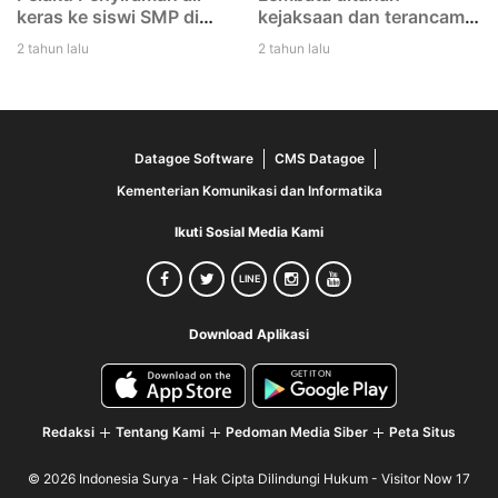
keras ke siswi SMP di
kejaksaan dan terancam
Lembata di tangkap Polisi
12 tahun penjara
2 tahun lalu
2 tahun lalu
Datagoe Software
CMS Datagoe
Kementerian Komunikasi dan Informatika
Ikuti Sosial Media Kami
LINE
Download Aplikasi
Redaksi
Tentang Kami
Pedoman Media Siber
Peta Situs
© 2026 Indonesia Surya - Hak Cipta Dilindungi Hukum -
Visitor Now 17