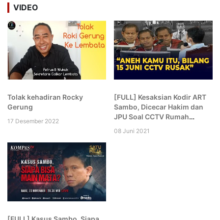
VIDEO
HUTAN
Tolak kehadiran Rocky
[FULL] Kesaksian Kodir ART
Gerung
Sambo, Dicecar Hakim dan
JPU Soal CCTV Rumah
17 Desember 2022
hingga Komplek: Aneh Kamu!
08 Juni 2021
[FULL] Kasus Sambo, Siapa