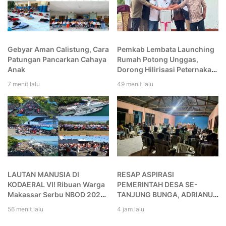
Gebyar Aman Calistung, Cara
Pemkab Lembata Launching
Patungan Pancarkan Cahaya
Rumah Potong Unggas,
Anak
Dorong Hilirisasi Peternakan
dan Ekonomi Kerakyatan
7 menit lalu
49 menit lalu
LAUTAN MANUSIA DI
RESAP ASPIRASI
KODAERAL VI! Ribuan Warga
PEMERINTAH DESA SE-
Makassar Serbu NBOD 2026,
TANJUNG BUNGA, ADRIANUS
KRI Golok hingga Atraksi
IDA LIWUN DORONG SOLUSI
56 menit lalu
4 jam lalu
Kopaska Jadi Magnet
ATAS INFRASTRUKTUR,
PERTANIAN, PESISIR DAN