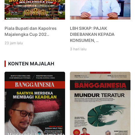
Piala Bupati dan Kapolres
LBH SIKAP: PAJAK
Majalengka Cup 202..
DIBEBANKAN KEPADA
KONSUMEN, ..
23 jam lalu
3 hari lalu
KONTEN MAJALAH
Majalah edisi berikutnya ada