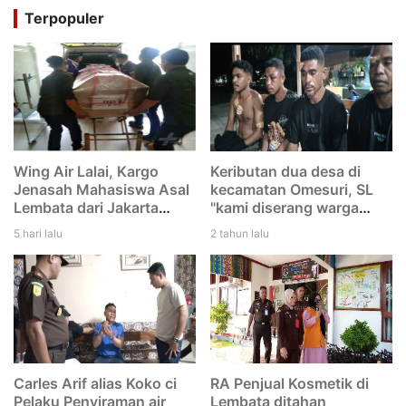
Terpopuler
Wing Air Lalai, Kargo
Keributan dua desa di
Jenasah Mahasiswa Asal
kecamatan Omesuri, SL
Lembata dari Jakarta
"kami diserang warga
menuju Larantuka
Leubatang, dan kami
5 hari lalu
2 tahun lalu
tertinggal di Bandara
duga mereka melakukan
Eltari Kupang
dengan rencana. Saya
tidak tikam Iwan"
Carles Arif alias Koko ci
RA Penjual Kosmetik di
Pelaku Penyiraman air
Lembata ditahan