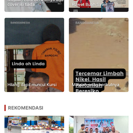
cover isi tiada
Ruwet Buah Sawit
Hilang dapil muncul Kursi
Majalah edisi berikutnya
REKOMENDASI