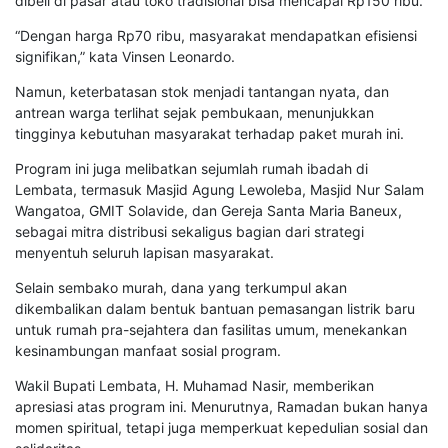
dibeli di pasar atau toko tradisional bisa mencapai Rp150 ribu.
“Dengan harga Rp70 ribu, masyarakat mendapatkan efisiensi
signifikan,” kata Vinsen Leonardo.
Namun, keterbatasan stok menjadi tantangan nyata, dan
antrean warga terlihat sejak pembukaan, menunjukkan
tingginya kebutuhan masyarakat terhadap paket murah ini.
Program ini juga melibatkan sejumlah rumah ibadah di
Lembata, termasuk Masjid Agung Lewoleba, Masjid Nur Salam
Wangatoa, GMIT Solavide, dan Gereja Santa Maria Baneux,
sebagai mitra distribusi sekaligus bagian dari strategi
menyentuh seluruh lapisan masyarakat.
Selain sembako murah, dana yang terkumpul akan
dikembalikan dalam bentuk bantuan pemasangan listrik baru
untuk rumah pra-sejahtera dan fasilitas umum, menekankan
kesinambungan manfaat sosial program.
Wakil Bupati Lembata, H. Muhamad Nasir, memberikan
apresiasi atas program ini. Menurutnya, Ramadan bukan hanya
momen spiritual, tetapi juga memperkuat kepedulian sosial dan