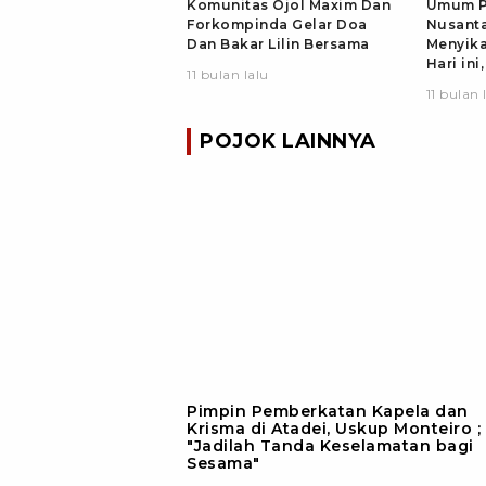
Komunitas Ojol Maxim Dan
Umum P
Forkompinda Gelar Doa
Nusanta
Dan Bakar Lilin Bersama
Menyika
Hari ini,
11 bulan lalu
11 bulan 
POJOK LAINNYA
Pimpin Pemberkatan Kapela dan
Krisma di Atadei, Uskup Monteiro ;
"Jadilah Tanda Keselamatan bagi
Sesama"