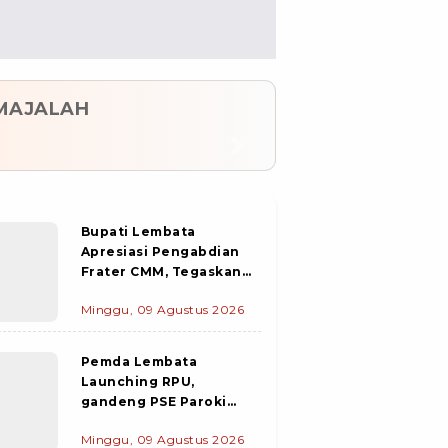
MAJALAH
evious
Next
Bupati Lembata
Apresiasi Pengabdian
Frater CMM, Tegaskan
Peran Hidup Bakti dalam
Minggu, 09 Agustus 2026
Membangun Peradaban
Manusia
Pemda Lembata
Launching RPU,
gandeng PSE Paroki
Beneaux Lewoleba, Ade
Minggu, 09 Agustus 2026
Hasan Yusup.,S.P