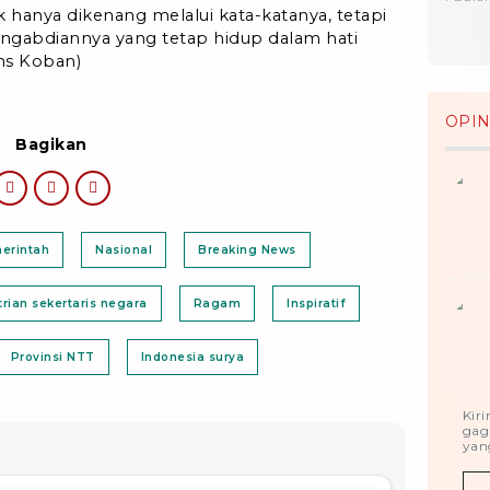
k hanya dikenang melalui kata-katanya, tetapi
pengabdiannya yang tetap hidup dalam hati
ns Koban)
OPIN
Bagikan
erintah
Nasional
Breaking News
rian sekertaris negara
Ragam
Inspiratif
Provinsi NTT
Indonesia surya
Kir
gag
yang