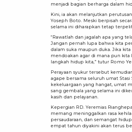
menjadi bagian berharga dalam hi
Kini, ia akan melanjutkan perutusan
Yoseph Boto. Meski berpisah secara 
selama ini diharapkan tetap terpeli
“Rawatlah dan jagalah apa yang te
Jangan pernah lupa bahwa kita pern
dalam suka maupun duka. Jika kita 
mendoakan agar di mana pun kita 
langkah hidup kita,” tutur Romo Y
Perayaan syukur tersebut kemudia
agape bersama seluruh umat Stasi 
kekeluargaan yang hangat, umat 
sang gembala yang selama ini dike
kasih dan pelayanan.
Kepergian RD. Yeremias Rianghepa
memang meninggalkan rasa kehila
persaudaraan, dan semangat hidup
empat tahun diyakini akan terus 