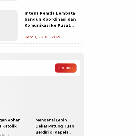
Apresiasi dan Ajak
Sinergi Bersama
Intens Pemda Lembata
bangun Koordinasi dan
Komunikasi ke Pusat,
PIC Pekerjaan
Kamis, 23 Juli 2026
Konstruksi Pelabuhan
Waijarang Tiba di
Lewoleba
KUNJUNGI
gan Rohani
Mengenal Lebih
 Katolik
Dekat Patung Tuan
Berdiri di Kapela
 lalu