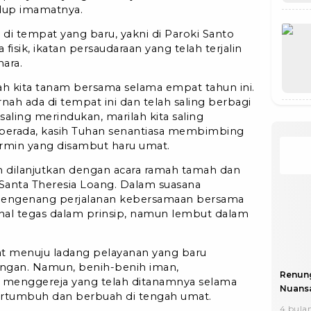
dup imamatnya.
 di tempat yang baru, yakni di Paroki Santo
fisik, ikatan persaudaraan yang telah terjalin
hara.
lah kita tanam bersama selama empat tahun ini.
ah ada di tempat ini dan telah saling berbagi
saling merindukan, marilah kita saling
berada, kasih Tuhan senantiasa membimbing
ermin yang disambut haru umat.
n dilanjutkan dengan acara ramah tamah dan
Santa Theresia Loang. Dalam suasana
mengenang perjalanan kebersamaan bersama
nal tegas dalam prinsip, namun lembut dalam
t menuju ladang pelayanan yang baru
ngan. Namun, benih-benih iman,
Renun
 menggereja yang telah ditanamnya selama
Nuansa
bertumbuh dan berbuah di tengah umat.
4 bulan