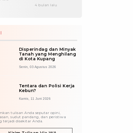
Senhora Wureh
4 bulan lalu
I
Disperindag dan Minyak
Tanah yang Menghilang
di Kota Kupang
Senin, 03 Agustus 2026
Tentara dan Polisi Kerja
Kebun?
Kamis, 11 Juni 2026
imkan tulisan Anda seputar opini,
asan, sudut pandang, dan peristiwa
 terjadi disekitar Anda.