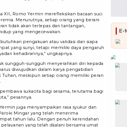
a XII, Romo Yermin merefleksikan bacaan suci
eremia. Menurutnya, setiap orang yang berani
an tidak akan terlepas dari tantangan,
E-
 hidup yang mengecewakan.
butuhkan pengakuan atau validasi dari siapa
Pr
mpat yang sunyi, tetapi memiliki daya pengaruh
adari kehadirannya,” ungkapnya.
tuk sungguh-sungguh menyerahkan diri kepada
a, harus diwujudkan dalam karya pengabdian
k Tuhan, meskipun setiap orang memiliki peran
.
n pembawa sukacita bagi sesama, terutama bagi
ita,” pesannya.
Yermin juga menyampaikan rasa syukur dan
Paroki Mingar yang telah menerima
empat tahun lalu. Dengan penuh kerendahan
 pelayanan yang telah dijalani bersama umat