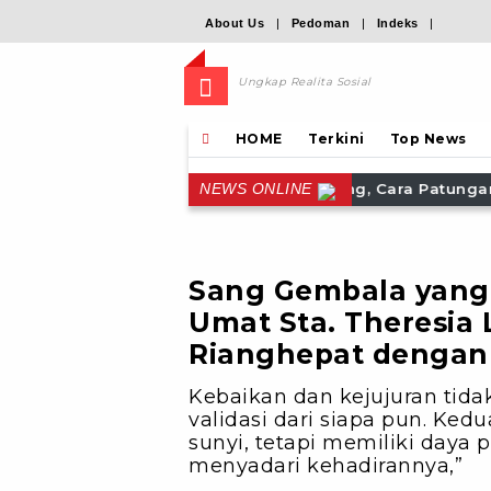
About Us
|
Pedoman
|
Indeks
|
Ungkap Realita Sosial
HOME
Terkini
Top News
alistung, Cara Patungan Pancarkan Cahaya Anak
Pem
NEWS ONLINE
Sang Gembala yang 
Umat Sta. Theresia
Rianghepat dengan
Kebaikan dan kejujuran ti
validasi dari siapa pun. Ked
sunyi, tetapi memiliki daya
menyadari kehadirannya,”