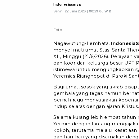
Indonesiasurya
Senin, 22 Juni 2026 | 00:29:06 WIB
Foto
Nagawutung-Lembata,
Indonesia
menyelimuti umat Stasi Santa Ther
XII, Minggu (21/6/2026). Perayaan
dan koor dari keluarga besar UP
istimewa untuk mengungkapkan syu
Yeremias Rianghepat di Paroki San
Bagi umat, sosok yang akrab disap
gembala yang tegas namun berhati 
pernah ragu menyuarakan kebenara
hidup selaras dengan ajaran Kristus.
Selama kurang lebih empat tahun
Yermin dengan lantang mengajak
kokoh, terutama melalui kesetiaan 
dan hari-hari yang disamakan deng