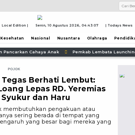
Local Edition |
Senin, 10 Agustus 2026,
04:43:10
| Todays News
Kesehatan
Nasional
Nusantara
Olahraga
Pendidik
kab Lembata Launching Rumah Potong Unggas, Dorong Hil
POJOK
Tegas Berhati Lembut:
 Loang Lepas RD. Yeremias
 Syukur dan Haru
dak membutuhkan pengakuan atau
uanya sering berada di tempat yang
 pengaruh yang besar bagi mereka yang