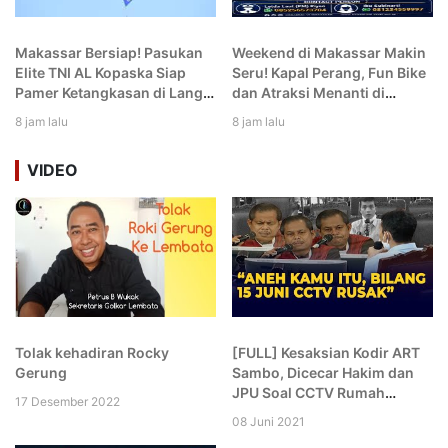
Makassar Bersiap! Pasukan
Weekend di Makassar Makin
Elite TNI AL Kopaska Siap
Seru! Kapal Perang, Fun Bike
Pamer Ketangkasan di Langit
dan Atraksi Menanti di
Kota
Kodaeral VI
8 jam lalu
8 jam lalu
VIDEO
Tolak kehadiran Rocky
[FULL] Kesaksian Kodir ART
Gerung
Sambo, Dicecar Hakim dan
JPU Soal CCTV Rumah
17 Desember 2022
hingga Komplek: Aneh Kamu!
08 Juni 2021