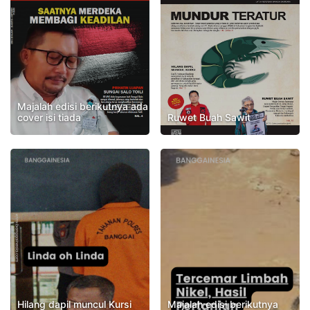
Majalah edisi berikutnya ada
cover isi tiada
Ruwet Buah Sawit
Hilang dapil muncul Kursi
Majalah edisi berikutnya