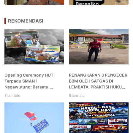
REKOMENDASI
Opening Ceremony HUT
PENANGKAPAN 3 PENGECER
Terpadu SMAN 1
BBM OLEH SATGAS DI
Nagawutung: Bersatu,
LEMBATA, PRAKTISI HUKUM
Berkarya, dan Berprestasi
SARANKAN MASYARAKAT
8 jam lalu
8 jam lalu
untuk Nagawutung dan
SEGERA TEMPUH
Indonesia
PRAPERADILAN DAN GUGAT
PERDATA