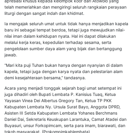
apresiasi khusus kepada kelompok koor dari Atowolo yang
telah memeriahkan dan mengiringi seluruh rangkaian perayaan
liturgi dengan sangat indah dan khidmat.
Ia mengajak seluruh umat untuk tidak hanya menjadikan kapela
baru ini sebagai tempat berdoa, tetapi juga mewujudkan nilai-
nilai iman dalam kehidupan nyata. Hal ini dapat dilakukan
melalui kerja keras, kepedulian terhadap sesama, serta
pengelolaan sumber daya alam yang bijak dan bertanggung
jawab.
“Mari kita puji Tuhan bukan hanya dengan nyanyian di dalam
kapela, tetapi juga dengan karya nyata dan pelestarian alam
demi kesejahteraan bersama,” tandasnya.
Acara yang menjadi tonggak sejarah bagi umat setempat ini
juga dihadiri oleh Bupati Lembata P. Kanisius Tuaq, Ketua
Yayasan Vinea Dei Albertus Gregory Tan, Ketua TP PKK
Kabupaten Lembata Ny. Ursula Surat Bayo, Anggota DPRD,
Asisten III Setda Kabupaten Lembata Yohanes Berchmans
Daniel Dai, Sekretaris Keuskupan Larantuka, Camat Atadei dan
Buyasuri, unsur Forkopimcam, serta para imam, biarawati, dan
tokoh masyarakat. (Prokompimkablembata)