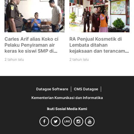
tidak tikam Iwan"
Carles Arif alias Koko ci
RA Penjual Kosmetik di
Pelaku Penyiraman air
Lembata ditahan
keras ke siswi SMP di
kejaksaan dan terancam
Lembata di tangkap Polisi
12 tahun penjara
2 tahun lalu
2 tahun lalu
Datagoe Software
CMS Datagoe
Kementerian Komunikasi dan Informatika
Ikuti Sosial Media Kami
LINE