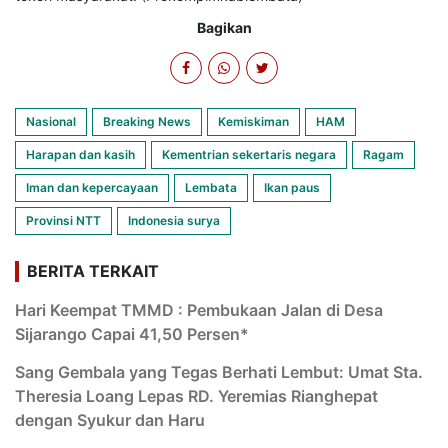
Bagikan
Nasional
Breaking News
Kemiskiman
HAM
Harapan dan kasih
Kementrian sekertaris negara
Ragam
Iman dan kepercayaan
Lembata
Ikan paus
Provinsi NTT
Indonesia surya
BERITA TERKAIT
Hari Keempat TMMD : Pembukaan Jalan di Desa
Sijarango Capai 41,50 Persen*
Sang Gembala yang Tegas Berhati Lembut: Umat Sta.
Theresia Loang Lepas RD. Yeremias Rianghepat
dengan Syukur dan Haru