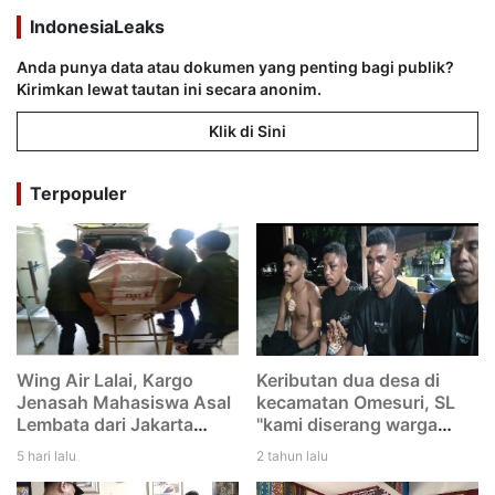
IndonesiaLeaks
Anda punya data atau dokumen yang penting bagi publik?
Kirimkan lewat tautan ini secara anonim.
Klik di Sini
Terpopuler
Wing Air Lalai, Kargo
Keributan dua desa di
Jenasah Mahasiswa Asal
kecamatan Omesuri, SL
Lembata dari Jakarta
"kami diserang warga
menuju Larantuka
Leubatang, dan kami
5 hari lalu
2 tahun lalu
tertinggal di Bandara
duga mereka melakukan
Eltari Kupang
dengan rencana. Saya