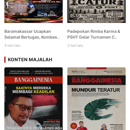
Baramakassar Ucapkan
Padepokan Rimba Karma &
Selamat Bertugas, Kombes..
PSHT Gelar Turnamen C..
4 hari lalu
3 hari lalu
KONTEN MAJALAH
Majalah edisi berikutnya ada