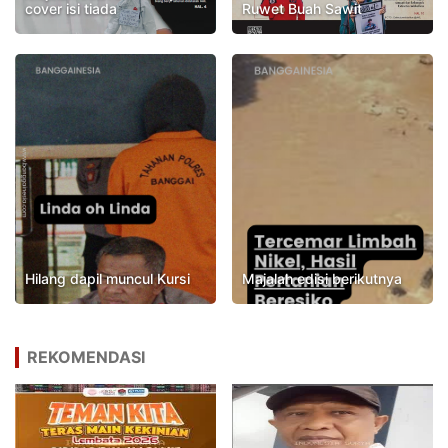
cover isi tiada
Ruwet Buah Sawit
Hilang dapil muncul Kursi
Majalah edisi berikutnya
REKOMENDASI