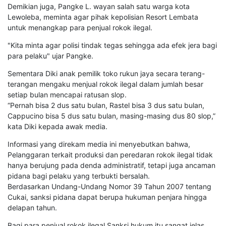
Demikian juga, Pangke L. wayan salah satu warga kota
Lewoleba, meminta agar pihak kepolisian Resort Lembata
untuk menangkap para penjual rokok ilegal.
"Kita minta agar polisi tindak tegas sehingga ada efek jera bagi
para pelaku" ujar Pangke.
Sementara Diki anak pemilik toko rukun jaya secara terang-
terangan mengaku menjual rokok ilegal dalam jumlah besar
setiap bulan mencapai ratusan slop.
“Pernah bisa 2 dus satu bulan, Rastel bisa 3 dus satu bulan,
Cappucino bisa 5 dus satu bulan, masing-masing dus 80 slop,”
kata Diki kepada awak media.
Informasi yang direkam media ini menyebutkan bahwa,
Pelanggaran terkait produksi dan peredaran rokok ilegal tidak
hanya berujung pada denda administratif, tetapi juga ancaman
pidana bagi pelaku yang terbukti bersalah.
Berdasarkan Undang-Undang Nomor 39 Tahun 2007 tentang
Cukai, sanksi pidana dapat berupa hukuman penjara hingga
delapan tahun.
Bagi para penjual rokok ilegal Sanksi hukum itu sangat jelas