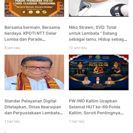
Bersama bermain, Bersama
Niko Strawn, SVD: Total
berdaya. KPOTI NTT Gelar
untuk Lembata " Datang
Lomba dan Parade
sebagai tamu. Hidup sebagai
Permainan Rakyat dan
gembala. dan Berpulang
8 jam lalu
10 jam lalu
Olahraga Tradisional di
sebagai putra Lembata
Lembata
Standar Pelayanan Digital
PW IWO Kaltim Ucapkan
Ditetapkan, Dinas Kearsipan
Selamat HUT ke-69 Polda
dan Perpustakaan Lembata
Kaltim, Soroti Pentingnya
Perkuat Akses Publik di Era
Sinergi Polisi dan Media
1 hari lalu
1 hari lalu
Teknologi Informasi