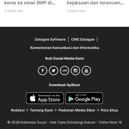
keras ke siswi SMP di
kejaksaan dan terancam
Lembata di tangkap Polisi
12 tahun penjara
2 tahun lalu
2 tahun lalu
Datagoe Software
CMS Datagoe
Kementerian Komunikasi dan Informatika
Ikuti Sosial Media Kami
LINE
Download Aplikasi
Redaksi
Tentang Kami
Pedoman Media Siber
Peta Situs
© 2026 Indonesia Surya - Hak Cipta Dilindungi Hukum -
Visitor Now 16