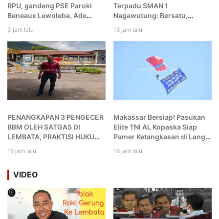
RPU, gandeng PSE Paroki
Terpadu SMAN 1
Beneaux Lewoleba, Ade
Nagawutung: Bersatu,
Hasan Yusup.,S.P Apresiasi
Berkarya, dan Berprestasi
3 jam lalu
16 jam lalu
dan Ajak Sinergi Bersama
untuk Nagawutung dan
Indonesia
PENANGKAPAN 3 PENGECER
Makassar Bersiap! Pasukan
BBM OLEH SATGAS DI
Elite TNI AL Kopaska Siap
LEMBATA, PRAKTISI HUKUM
Pamer Ketangkasan di Langit
SARANKAN MASYARAKAT
Kota
16 jam lalu
16 jam lalu
SEGERA TEMPUH
PRAPERADILAN DAN GUGAT
VIDEO
PERDATA