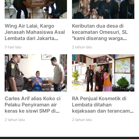
Wing Air Lalai, Kargo
Keributan dua desa di
Jenasah Mahasiswa Asal
kecamatan Omesuri, SL
Lembata dari Jakarta
"kami diserang warga
menuju Larantuka
Leubatang, dan kami
5 hari lalu
2 tahun lalu
tertinggal di Bandara
duga mereka melakukan
Eltari Kupang
dengan rencana. Saya
tidak tikam Iwan"
Carles Arif alias Koko ci
RA Penjual Kosmetik di
Pelaku Penyiraman air
Lembata ditahan
keras ke siswi SMP di
kejaksaan dan terancam
Lembata di tangkap Polisi
12 tahun penjara
2 tahun lalu
2 tahun lalu