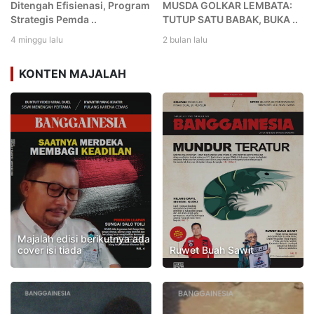
Ditengah Efisienasi, Program
MUSDA GOLKAR LEMBATA:
Strategis Pemda ..
TUTUP SATU BABAK, BUKA ..
4 minggu lalu
2 bulan lalu
KONTEN MAJALAH
Majalah edisi berikutnya ada
cover isi tiada
Ruwet Buah Sawit