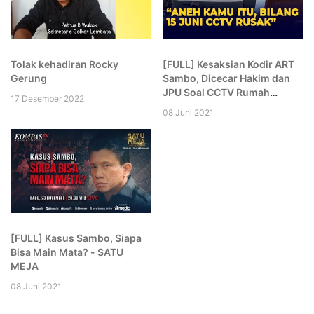
Tolak kehadiran Rocky
[FULL] Kesaksian Kodir ART
Gerung
Sambo, Dicecar Hakim dan
JPU Soal CCTV Rumah
17 Desember 2022
hingga Komplek: Aneh Kamu!
08 Juni 2021
[FULL] Kasus Sambo, Siapa
Bisa Main Mata? - SATU
MEJA
08 Juni 2021