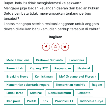
Bupati kala itu tidak menginformasi ke sekwan?
Mengapa juga badan keuangan daerah dan bagian hukum
Setda Lembata tidak menyampaikan tentang perbup
tersebut?
Lantas mengapa setelah realisasi anggaran untuk anggota
dewan dilakukan baru kemudian perbup tersebut di cabut?
Bagikan
Melki Laka Lena
Prabowo Subianto
Larantuka
Pemerintah
Kupang NTT
Perjuangan
Nasional
Breaking News
Kemiskiman
Mof (Maumere of Flores )
Kementrian sekertaris negara
Kementrian kominfo
Ragam
Ende Flores
Kriminal
Danau Kelimutu
Lembata
Ikan paus
Politik
Kpk
Provinsi NTT
Indonesia surya