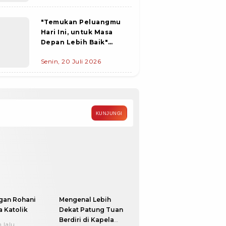
Desa
"Temukan Peluangmu
Hari Ini, untuk Masa
Depan Lebih Baik"
Pemda Flotim gandeng
Senin, 20 Juli 2026
Disnakertrans Provinsi
NTT Gelar Job Fair 2026
KUNJUNGI
gan Rohani
Mengenal Lebih
 Katolik
Dekat Patung Tuan
Berdiri di Kapela
 lalu