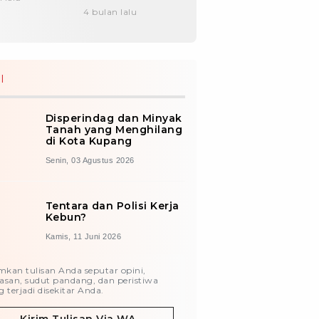
Senhora Wureh
4 bulan lalu
I
Disperindag dan Minyak
Tanah yang Menghilang
di Kota Kupang
Senin, 03 Agustus 2026
Tentara dan Polisi Kerja
Kebun?
Kamis, 11 Juni 2026
imkan tulisan Anda seputar opini,
asan, sudut pandang, dan peristiwa
 terjadi disekitar Anda.