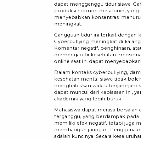
dapat mengganggu tidur siswa. Ca
produksi hormon melatonin, yang 
menyebabkan konsentrasi menurun, e
meningkat.
Gangguan tidur ini terkait dengan
Cyberbullying meningkat di kalang
Komentar negatif, penghinaan, ata
memengaruhi kesehatan emosional s
online saat ini dapat menyebabka
Dalam konteks cyberbullying, dam
kesehatan mental siswa tidak bole
menghabiskan waktu berjam-jam scr
dapat muncul dari kebiasaan ini, y
akademik yang lebih buruk.
Mahasiswa dapat merasa bersalah d
terganggu, yang berdampak pada k
memiliki efek negatif, tetapi juga
membangun jaringan. Penggunaan ya
adalah kuncinya. Secara keseluruh