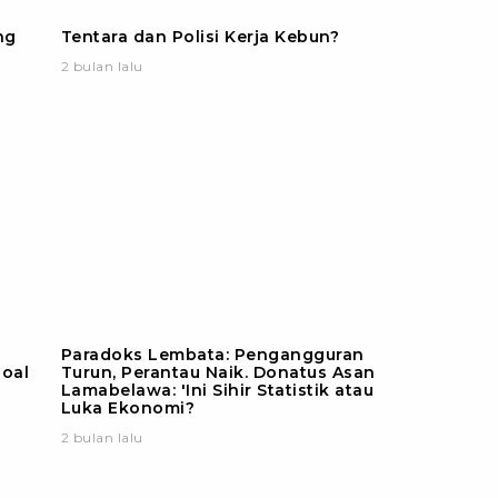
ng
Tentara dan Polisi Kerja Kebun?
2 bulan lalu
Paradoks Lembata: Pengangguran
soal
Turun, Perantau Naik. Donatus Asan
Lamabelawa: 'Ini Sihir Statistik atau
Luka Ekonomi?
2 bulan lalu