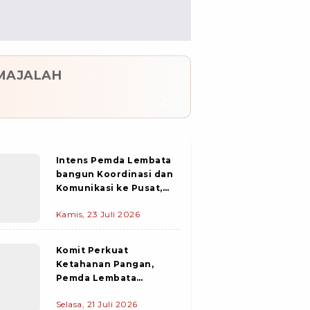
MAJALAH
evious
Next
Intens Pemda Lembata
bangun Koordinasi dan
Komunikasi ke Pusat,
PIC Pekerjaan
Kamis, 23 Juli 2026
Konstruksi Pelabuhan
Waijarang Tiba di
Lewoleba
Komit Perkuat
Ketahanan Pangan,
Pemda Lembata
salurkan Bantuan Beras
Selasa, 21 Juli 2026
dan Minyak Goreng ke