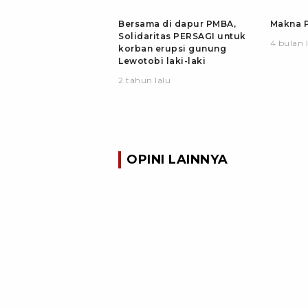
Bersama di dapur PMBA,
Makna P
Solidaritas PERSAGI untuk
4 bulan 
korban erupsi gunung
Lewotobi laki-laki
2 tahun lalu
OPINI LAINNYA