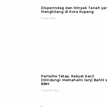
Disperindag dan Minyak Tanah ya
Menghilang di Kota Kupang
5 hari lalu
Pertalite Tetap, Rakyat Kecil
Dilindungi: Memahami Janji Bahlil 
BBM
2 bulan lalu