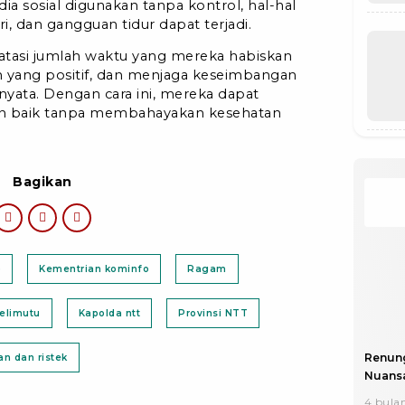
ia sosial digunakan tanpa kontrol, hal-hal
ri, dan gangguan tidur dapat terjadi.
atasi jumlah waktu yang mereka habiskan
n yang positif, dan menjaga keseimbangan
 nyata. Dengan cara ini, mereka dapat
n baik tanpa membahayakan kesehatan
Bagikan
)
Kementrian kominfo
Ragam
elimutu
Kapolda ntt
Provinsi NTT
Renun
n dan ristek
Nuansa
4 bulan