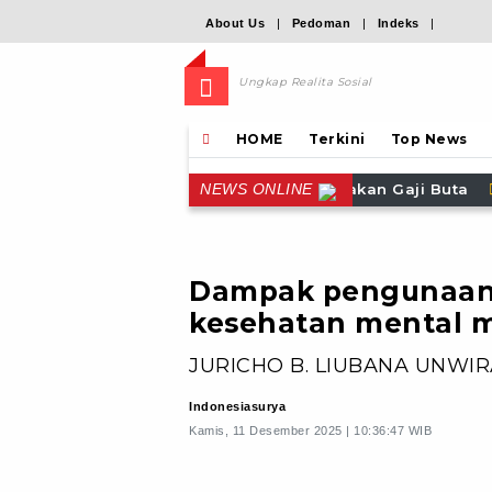
About Us
|
Pedoman
|
Indeks
|
Ungkap Realita Sosial
HOME
Terkini
Top News
duga Makan Gaji Buta
LBH SIKAP: PAJAK DIBEBANKAN
NEWS ONLINE
Dampak pengunaan 
kesehatan mental 
JURICHO B. LIUBANA UNWIR
Indonesiasurya
Kamis, 11 Desember 2025 | 10:36:47 WIB